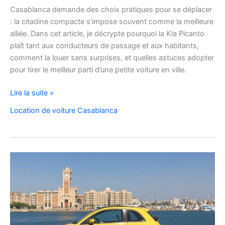
Casablanca demande des choix pratiques pour se déplacer
: la citadine compacte s’impose souvent comme la meilleure
alliée. Dans cet article, je décrypte pourquoi la Kia Picanto
plaît tant aux conducteurs de passage et aux habitants,
comment la louer sans surprises, et quelles astuces adopter
pour tirer le meilleur parti d’une petite voiture en ville.
louez
Lire la suite »
malin
Location de voiture Casablanca
:
la
Kia
Picanto
à
Casablanca
pour
vos
déplacements