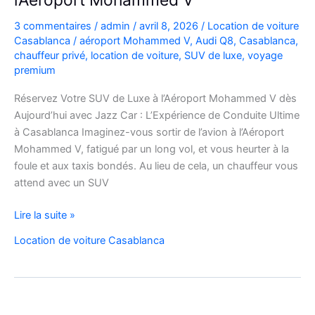
l’Aéroport Mohammed V
3 commentaires
/
admin
/
avril 8, 2026
/
Location de voiture
Casablanca
/
aéroport Mohammed V
,
Audi Q8
,
Casablanca
,
chauffeur privé
,
location de voiture
,
SUV de luxe
,
voyage
premium
Réservez Votre SUV de Luxe à l’Aéroport Mohammed V dès
Aujourd’hui avec Jazz Car : L’Expérience de Conduite Ultime
à Casablanca Imaginez-vous sortir de l’avion à l’Aéroport
Mohammed V, fatigué par un long vol, et vous heurter à la
foule et aux taxis bondés. Au lieu de cela, un chauffeur vous
attend avec un SUV
Réservez
Lire la suite »
Votre
Location de voiture Casablanca
SUV
de
Luxe
à