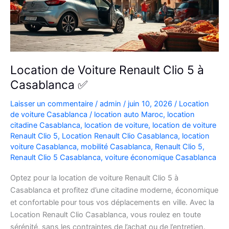
Location de Voiture Renault Clio 5 à
Casablanca ✅
Laisser un commentaire
/
admin
/
juin 10, 2026
/
Location
de voiture Casablanca
/
location auto Maroc
,
location
citadine Casablanca
,
location de voiture
,
location de voiture
Renault Clio 5
,
Location Renault Clio Casablanca
,
location
voiture Casablanca
,
mobilité Casablanca
,
Renault Clio 5
,
Renault Clio 5 Casablanca
,
voiture économique Casablanca
Optez pour la location de voiture Renault Clio 5 à
Casablanca et profitez d’une citadine moderne, économique
et confortable pour tous vos déplacements en ville. Avec la
Location Renault Clio Casablanca, vous roulez en toute
sérénité, sans les contraintes de l’achat ou de l’entretien.