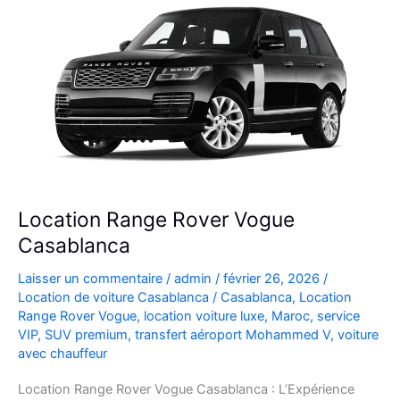
l’Aéroport
Mohammed
V
Location Range Rover Vogue
Casablanca
Laisser un commentaire
/
admin
/
février 26, 2026
/
Location de voiture Casablanca
/
Casablanca
,
Location
Range Rover Vogue
,
location voiture luxe
,
Maroc
,
service
VIP
,
SUV premium
,
transfert aéroport Mohammed V
,
voiture
avec chauffeur
Location Range Rover Vogue Casablanca : L’Expérience