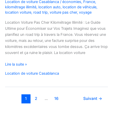
Location de voiture Casablanca
/
économies
,
France
,
kilométrage illimité
,
location auto
,
location de véhicule
,
location voiture
,
road trip
,
voiture pas cher
,
voyage
Location Voiture Pas Cher Kilométrage Illimité : Le Guide
Ultime pour Économiser sur Vos Trajets Imaginez que vous
planifiez un road trip à travers la France. Vous réservez une
voiture, mais au retour, une facture surprise pour des
kilomètres excédentaires vous tombe dessus. Ça arrive trop
souvent et ça ruine le plaisir. La location voiture
Location
Lire la suite »
Voiture
Location de voiture Casablanca
Pas
Cher
Kilométrage
Illimité
1
2
…
16
Suivant
→