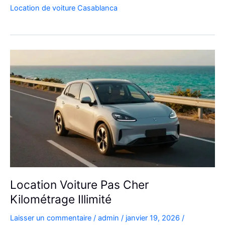
de
Location de voiture Casablanca
voiture
4×4
au
Maroc
pour
explorer
l’Atlas
et
le
désert
Location Voiture Pas Cher
Kilométrage Illimité
Laisser un commentaire
/
admin
/
janvier 19, 2026
/