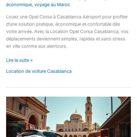
économique
,
voyage au Maroc
Louez une Opel Corsa à Casablanca Aéroport pour profiter
d’une solution pratique, économique et confortable dès
votre arrivée. Avec la Location Opel Corsa Casablanca, vos
déplacements deviennent simples, rapides et sans stress
en ville comme aux alentours.
Location
Lire la suite »
Opel
Location de voiture Casablanca
Corsa
Casablanca
Aéroport
|
Location
Voiture
Casablanca