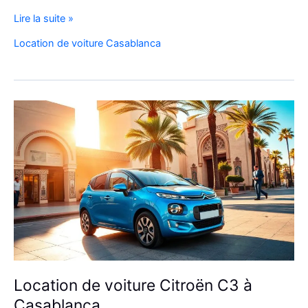
Location
Lire la suite »
Peugeot
Location de voiture Casablanca
208
Automatique
Diesel
à
Casablanca
:
Louer
Facilement
Location de voiture Citroën C3 à
Casablanca