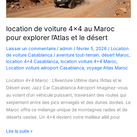
location de voiture 4×4 au Maroc
pour explorer l’Atlas et le désert
Laisser un commentaire
/
admin
/
février 5, 2026
/
Location
de voiture Casablanca
/
aventure tout-terrain
,
désert Maroc
,
location 4x4 Casablanca
,
location voiture 4x4 Maroc
,
Location voiture aéroport Casablanca
,
voyage Atlas Maroc
Location 4×4 Maroc : L’Aventure Ultime dans l’Atlas et le
Désert avec Jazz Car Casablanca Aéroport Imaginez-vous
au volant d’un véhicule puissant, traversant des routes qui
serpentent entre des pics enneigés et des dunes dorées. Le
Maroc offre ce mélange unique de montagnes raides et de
déserts vastes. Un 4×4 devient votre meilleur allié pour
location
Lire la suite »