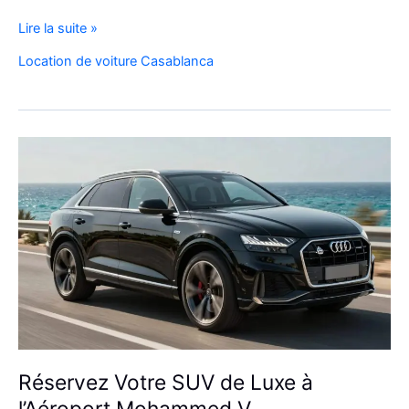
Voyager
Lire la suite »
à
Location de voiture Casablanca
Casablanca
en
Fiat
500
:
charme,
pratiques
et
bons
plans
Réservez Votre SUV de Luxe à