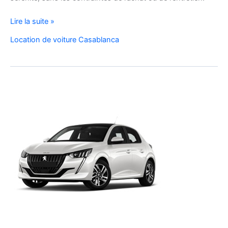
Location
Lire la suite »
de
Location de voiture Casablanca
Voiture
Renault
Clio
5
à
Casablanca
✅