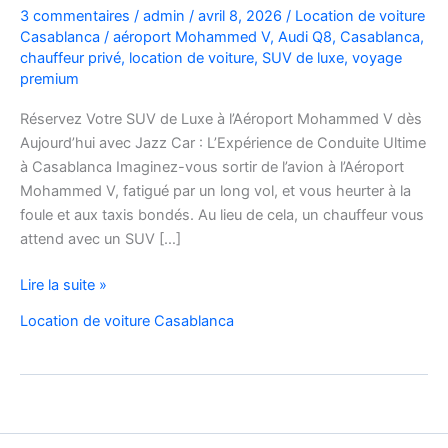
3 commentaires
/
admin
/
avril 8, 2026
/
Location de voiture
Casablanca
/
aéroport Mohammed V
,
Audi Q8
,
Casablanca
,
chauffeur privé
,
location de voiture
,
SUV de luxe
,
voyage
premium
Réservez Votre SUV de Luxe à l’Aéroport Mohammed V dès
Aujourd’hui avec Jazz Car : L’Expérience de Conduite Ultime
à Casablanca Imaginez-vous sortir de l’avion à l’Aéroport
Mohammed V, fatigué par un long vol, et vous heurter à la
foule et aux taxis bondés. Au lieu de cela, un chauffeur vous
attend avec un SUV […]
Réservez
Lire la suite »
Votre
Location de voiture Casablanca
SUV
de
Luxe
à
l’Aéroport