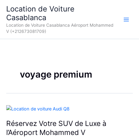
Aller
Location de Voiture
au
Casablanca
contenu
Location de Voiture Casablanca Aéroport Mohammed
V (+212673081709)
voyage premium
Réservez Votre SUV de Luxe à
l’Aéroport Mohammed V