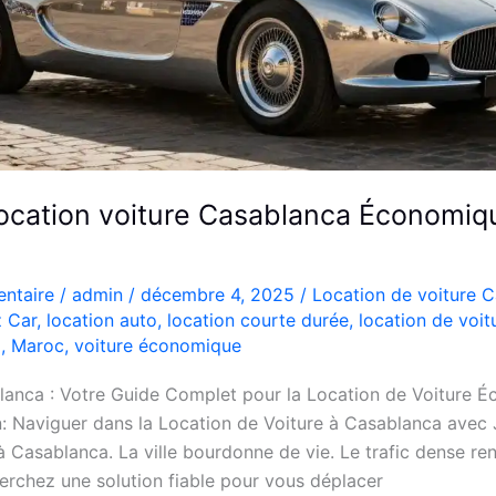
ocation voiture Casablanca Économiq
ntaire
/
admin
/
décembre 4, 2025
/
Location de voiture 
 Car
,
location auto
,
location courte durée
,
location de voi
m
,
Maroc
,
voiture économique
nca : Votre Guide Complet pour la Location de Voiture É
n: Naviguer dans la Location de Voiture à Casablanca avec
à Casablanca. La ville bourdonne de vie. Le trafic dense ren
erchez une solution fiable pour vous déplacer