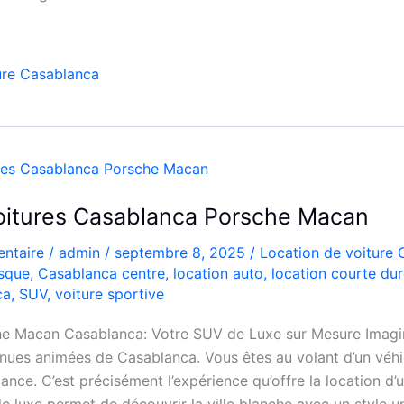
ure Casablanca
oitures Casablanca Porsche Macan
ntaire
/
admin
/
septembre 8, 2025
/
Location de voiture
isque
,
Casablanca centre
,
location auto
,
location courte du
ca
,
SUV
,
voiture sportive
e Macan Casablanca: Votre SUV de Luxe sur Mesure Imag
enues animées de Casablanca. Vous êtes au volant d’un véhic
ance. C’est précisément l’expérience qu’offre la location d
 luxe permet de découvrir la ville blanche avec un style u