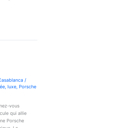
 Casablanca
/
rée
,
luxe
,
Porsche
inez-vous
ule qui allie
’une Porsche
nique. La