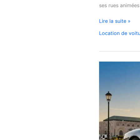
ses rues animées
Location
Lire la suite »
de
Location de voit
voiture
pas
chère
à
Casablanca