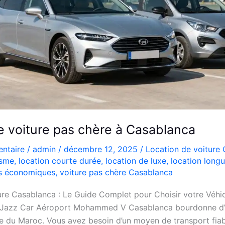
e voiture pas chère à Casablanca
ntaire
/
admin
/
décembre 12, 2025
/
Location de voiture
isme
,
location courte durée
,
location de luxe
,
location long
es économiques
,
voiture pas chère Casablanca
ure Casablanca : Le Guide Complet pour Choisir votre Véh
 Jazz Car Aéroport Mohammed V Casablanca bourdonne d’én
du Maroc. Vous avez besoin d’un moyen de transport fiab