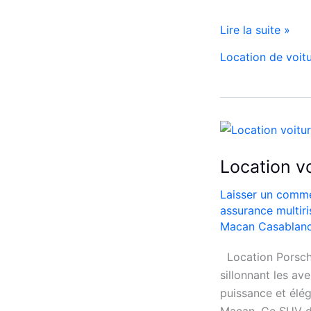
Réservez
Lire la suite »
Votre
Location de voit
Voiture
de
Location
Location v
Laisser un comme
assurance multir
Macan Casablan
Location Porsch
sillonnant les av
puissance et élég
Macan. Ce SUV de