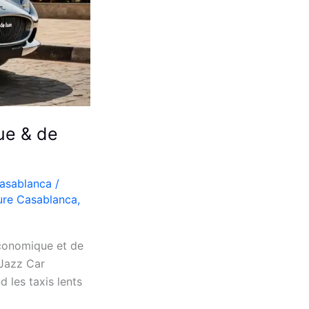
ue & de
Casablanca
/
ture Casablanca
,
conomique et de
 Jazz Car
d les taxis lents