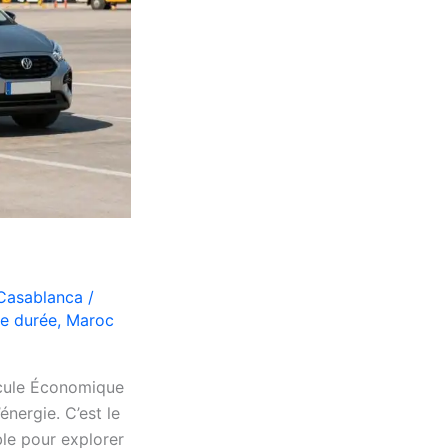
 Casablanca
/
ue durée
,
Maroc
icule Économique
ergie. C’est le
le pour explorer