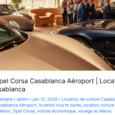
pel Corsa Casablanca Aéroport | Loca
sablanca
ntaire
/
admin
/
juin 12, 2026
/
Location de voiture Casab
sablanca Aéroport
,
location courte durée
,
location voitur
 Maroc
,
Opel Corsa
,
voiture économique
,
voyage au Maroc