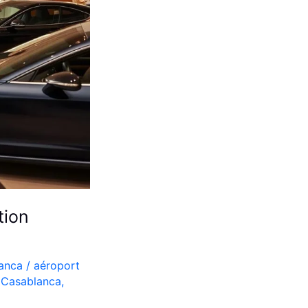
tion
lanca
/
aéroport
e Casablanca
,