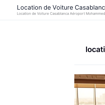
Aller
Location de Voiture Casablan
au
Location de Voiture Casablanca Aéroport Mohamme
contenu
locat