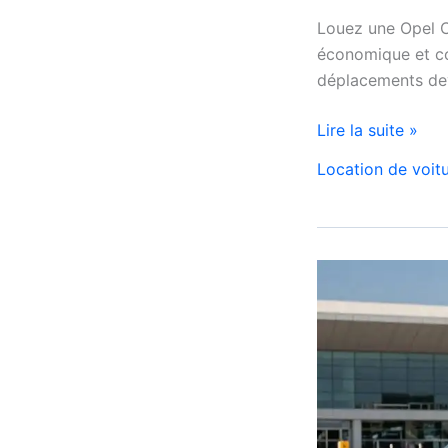
Louez une Opel C
économique et co
déplacements dev
Location
Lire la suite »
Opel
Location de voit
Corsa
Casablanca
Aéroport
|
Location
Voiture
Casablanca