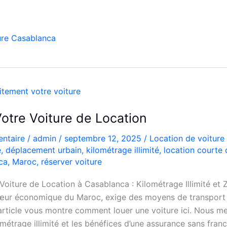
ure Casablanca
otre Voiture de Location
ntaire
/
admin
/
septembre 12, 2025
/
Location de voiture
e
,
déplacement urbain
,
kilométrage illimité
,
location courte 
ca
,
Maroc
,
réserver voiture
oiture de Location à Casablanca : Kilométrage Illimité et 
œur économique du Maroc, exige des moyens de transport 
article vous montre comment louer une voiture ici. Nous me
ométrage illimité et les bénéfices d’une assurance sans franc