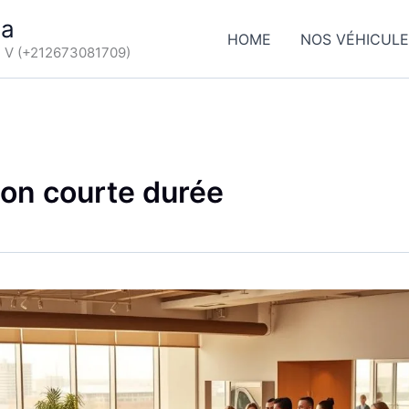
ca
HOME
NOS VÉHICUL
d V (+212673081709)
ion courte durée