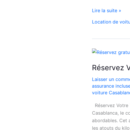
Jazz
Lire la suite »
Car
Location de voit
Location
voiture
Casablanca
Économique
&
de
Réservez V
luxe
Laisser un comme
assurance inclus
voiture Casablan
Réservez Votre V
Casablanca, le c
abordables. Cet 
les atouts du kil