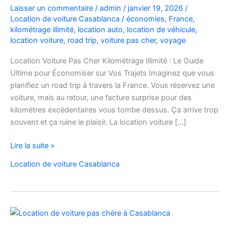
Laisser un commentaire
/
admin
/
janvier 19, 2026
/
Location de voiture Casablanca
/
économies
,
France
,
kilométrage illimité
,
location auto
,
location de véhicule
,
location voiture
,
road trip
,
voiture pas cher
,
voyage
Location Voiture Pas Cher Kilométrage Illimité : Le Guide
Ultime pour Économiser sur Vos Trajets Imaginez que vous
planifiez un road trip à travers la France. Vous réservez une
voiture, mais au retour, une facture surprise pour des
kilomètres excédentaires vous tombe dessus. Ça arrive trop
souvent et ça ruine le plaisir. La location voiture […]
Location
Lire la suite »
Voiture
Location de voiture Casablanca
Pas
Cher
Kilométrage
Illimité