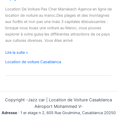
Location De Voiture Pas Cher Marrakech Agence en ligne de
location de voiture au maroc.Des plages et des montagnes
aux forêts et non pas une mais 3 capitales éblouissantes :
lorsque vous louez une voiture au Maroc, vous pouvez
explorer à votre guise les différentes attractions de ce pays
aux cultures diverses. Vous êtes arrivé
Agence
Lire la suite »
en
Location de voiture Casablanca
ligne
de
location
de
voiture
au
Copyright -
Jazz car | Location de Voiture Casablanca
maroc
Aéroport Mohammed V-
Adresse
:
1 er etage n 2, 605 Rue Goulmima, Casablanca 20250