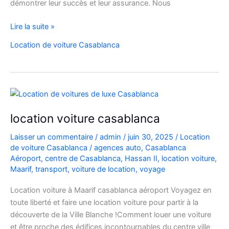
démontrer leur succès et leur assurance. Nous
Location
Lire la suite »
de
Location de voiture Casablanca
Voiture
de
Luxe
à
Casablanca
location voiture casablanca
Laisser un commentaire
/
admin
/
juin 30, 2025
/
Location
de voiture Casablanca
/
agences auto
,
Casablanca
Aéroport
,
centre de Casablanca
,
Hassan II
,
location voiture
,
Maarif
,
transport
,
voiture de location
,
voyage
Location voiture à Maarif casablanca aéroport Voyagez en
toute liberté et faire une location voiture pour partir à la
découverte de la Ville Blanche !Comment louer une voiture
et être proche des édifices incontournables du centre ville