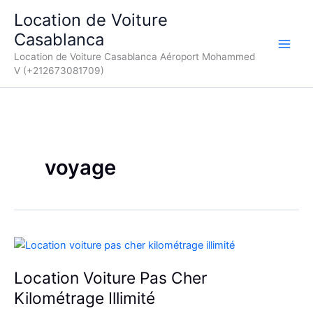
Aller
Location de Voiture
au
Casablanca
contenu
Location de Voiture Casablanca Aéroport Mohammed
V (+212673081709)
voyage
Location Voiture Pas Cher
Kilométrage Illimité