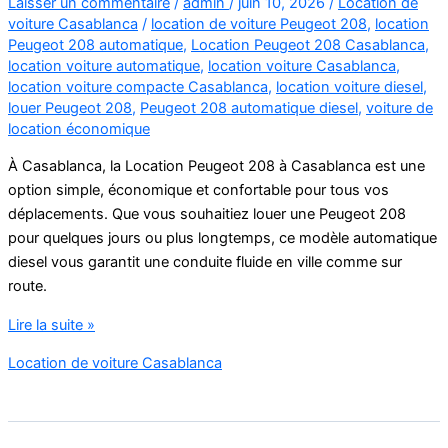
Laisser un commentaire
/
admin
/
juin 10, 2026
/
Location de
voiture Casablanca
/
location de voiture Peugeot 208
,
location
Peugeot 208 automatique
,
Location Peugeot 208 Casablanca
,
location voiture automatique
,
location voiture Casablanca
,
location voiture compacte Casablanca
,
location voiture diesel
,
louer Peugeot 208
,
Peugeot 208 automatique diesel
,
voiture de
location économique
À Casablanca, la Location Peugeot 208 à Casablanca est une
option simple, économique et confortable pour tous vos
déplacements. Que vous souhaitiez louer une Peugeot 208
pour quelques jours ou plus longtemps, ce modèle automatique
diesel vous garantit une conduite fluide en ville comme sur
route.
Location
Lire la suite »
Peugeot
Location de voiture Casablanca
208
Automatique
Diesel
à