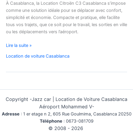
À Casablanca, la Location Citroën C3 Casablanca s’impose
comme une solution idéale pour se déplacer avec confort,
simplicité et économie. Compacte et pratique, elle facilite
tous vos trajets, que ce soit pour le travail, les sorties en ville
ou les déplacements vers l’aéroport.
Location
Lire la suite »
de
Location de voiture Casablanca
voiture
Citroën
C3
à
Casablanca
Copyright -
Jazz car | Location de Voiture Casablanca
Aéroport Mohammed V-
Adresse
:
1 er etage n 2, 605 Rue Goulmima, Casablanca 20250
Téléphone
:
0673-081709
© 2008 - 2026