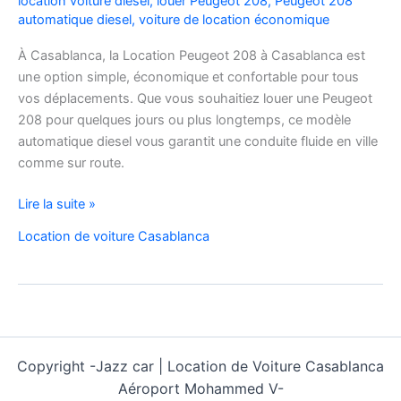
location voiture diesel
,
louer Peugeot 208
,
Peugeot 208
automatique diesel
,
voiture de location économique
À Casablanca, la Location Peugeot 208 à Casablanca est
une option simple, économique et confortable pour tous
vos déplacements. Que vous souhaitiez louer une Peugeot
208 pour quelques jours ou plus longtemps, ce modèle
automatique diesel vous garantit une conduite fluide en ville
comme sur route.
Location
Lire la suite »
Peugeot
Location de voiture Casablanca
208
Automatique
Diesel
à
Casablanca
:
Copyright -
Jazz car | Location de Voiture Casablanca
Louer
Aéroport Mohammed V-
Facilement