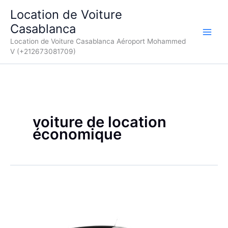
Aller
Location de Voiture
au
Casablanca
contenu
Location de Voiture Casablanca Aéroport Mohammed
V (+212673081709)
voiture de location
économique