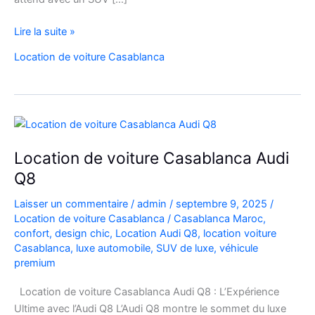
Réservez
Lire la suite »
Votre
Location de voiture Casablanca
SUV
de
Luxe
à
l’Aéroport
Mohammed
Location de voiture Casablanca Audi
V
Q8
Laisser un commentaire
/
admin
/
septembre 9, 2025
/
Location de voiture Casablanca
/
Casablanca Maroc
,
confort
,
design chic
,
Location Audi Q8
,
location voiture
Casablanca
,
luxe automobile
,
SUV de luxe
,
véhicule
premium
Location de voiture Casablanca Audi Q8 : L’Expérience
Ultime avec l’Audi Q8 L’Audi Q8 montre le sommet du luxe