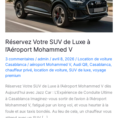
Réservez Votre SUV de Luxe à
l’Aéroport Mohammed V
3 commentaires
/
admin
/
avril 8, 2026
/
Location de voiture
Casablanca
/
aéroport Mohammed V
,
Audi Q8
,
Casablanca
,
chauffeur privé
,
location de voiture
,
SUV de luxe
,
voyage
premium
Réservez Votre SUV de Luxe à l’Aéroport Mohammed V dès
Aujourd’hui avec Jazz Car : L’Expérience de Conduite Ultime
à Casablanca Imaginez-vous sortir de l’avion à l’Aéroport
Mohammed V, fatigué par un long vol, et vous heurter à la
foule et aux taxis bondés. Au lieu de cela, un chauffeur vous
attend avec un SUV […]