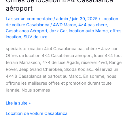
aéroport
Laisser un commentaire
/
admin
/
juin 30, 2025
/
Location
de voiture Casablanca
/
4WD Maroc
,
4x4 pas chère
,
Casablanca Aéroport
,
Jazz Car
,
location auto Maroc
,
offres
location
,
SUV de luxe
spécialiste location 4×4 Casablanca pas chère – Jazz car
Offres de location 4×4 Casablanca aéroport, louer 4×4 tout
terrain Marrakech, 4×4 de luxe Agadir, réserver 4wd, Range
Rover, Jeep Grand Cherokee, Skoda Kodiak…Réservez un
4×4 à Casablanca et partout au Maroc. En somme, nous
offrons les meilleures offres et promotion durant toute
l’année. Nous sommes
Offres
Lire la suite »
de
Location de voiture Casablanca
location
4×4