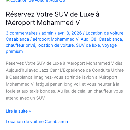
:
charme,
Réservez Votre SUV de Luxe à
pratiques
l’Aéroport Mohammed V
et
bons
3 commentaires
/
admin
/
avril 8, 2026
/
Location de voiture
plans
Casablanca
/
aéroport Mohammed V
,
Audi Q8
,
Casablanca
,
chauffeur privé
,
location de voiture
,
SUV de luxe
,
voyage
premium
Réservez Votre SUV de Luxe à l’Aéroport Mohammed V dès
Aujourd’hui avec Jazz Car : L’Expérience de Conduite Ultime
à Casablanca Imaginez-vous sortir de l’avion à l’Aéroport
Mohammed V, fatigué par un long vol, et vous heurter à la
foule et aux taxis bondés. Au lieu de cela, un chauffeur vous
attend avec un SUV
Réservez
Lire la suite »
Votre
Location de voiture Casablanca
SUV