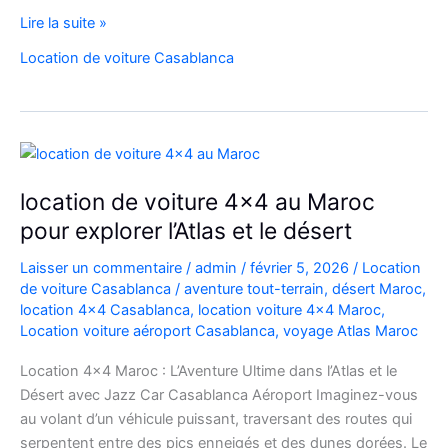
Location
Lire la suite »
Range
Location de voiture Casablanca
Rover
Vogue
Casablanca
location de voiture 4×4 au Maroc
pour explorer l’Atlas et le désert
Laisser un commentaire
/
admin
/
février 5, 2026
/
Location
de voiture Casablanca
/
aventure tout-terrain
,
désert Maroc
,
location 4x4 Casablanca
,
location voiture 4x4 Maroc
,
Location voiture aéroport Casablanca
,
voyage Atlas Maroc
Location 4×4 Maroc : L’Aventure Ultime dans l’Atlas et le
Désert avec Jazz Car Casablanca Aéroport Imaginez-vous
au volant d’un véhicule puissant, traversant des routes qui
serpentent entre des pics enneigés et des dunes dorées. Le