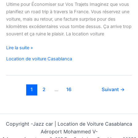
Ultime pour Économiser sur Vos Trajets Imaginez que vous
planifiez un road trip à travers la France. Vous réservez une
voiture, mais au retour, une facture surprise pour des
kilomètres excédentaires vous tombe dessus. Ça arrive trop
souvent et ça ruine le plaisir. La location voiture
Location
Lire la suite »
Voiture
Location de voiture Casablanca
Pas
Cher
Kilométrage
Illimité
1
2
…
16
Suivant
→
Copyright -
Jazz car | Location de Voiture Casablanca
Aéroport Mohammed V-