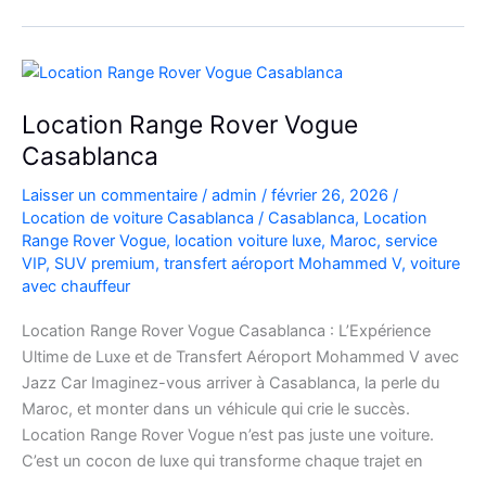
de
Luxe
à
l’Aéroport
Mohammed
Location Range Rover Vogue
V
Casablanca
Laisser un commentaire
/
admin
/
février 26, 2026
/
Location de voiture Casablanca
/
Casablanca
,
Location
Range Rover Vogue
,
location voiture luxe
,
Maroc
,
service
VIP
,
SUV premium
,
transfert aéroport Mohammed V
,
voiture
avec chauffeur
Location Range Rover Vogue Casablanca : L’Expérience
Ultime de Luxe et de Transfert Aéroport Mohammed V avec
Jazz Car Imaginez-vous arriver à Casablanca, la perle du
Maroc, et monter dans un véhicule qui crie le succès.
Location Range Rover Vogue n’est pas juste une voiture.
C’est un cocon de luxe qui transforme chaque trajet en