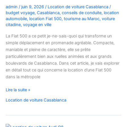
admin
/
juin 9, 2026
/
Location de voiture Casablanca
/
budget voyage
,
Casablanca
,
conseils de conduite
,
location
automobile
,
location Fiat 500
,
tourisme au Maroc
,
voiture
citadine
,
voyage en ville
La Fiat 500 a ce petit je-ne-sais-quoi qui transforme un
simple déplacement en promenade agréable. Compacte,
maniable et pleine de caractère, elle se prête
particulièrement bien aux ruelles animées et aux grands
boulevards de Casablanca. Dans cet article, je vais explorer
en détail tout ce qui concerne la location d’une Fiat 500
dans la métropole
Voyager
Lire la suite »
à
Location de voiture Casablanca
Casablanca
en
Fiat
500