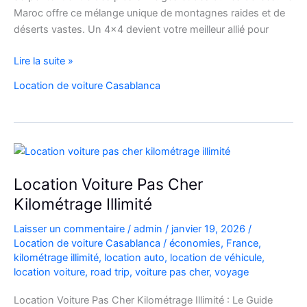
Maroc offre ce mélange unique de montagnes raides et de
déserts vastes. Un 4×4 devient votre meilleur allié pour
location
Lire la suite »
de
Location de voiture Casablanca
voiture
4×4
au
Maroc
pour
explorer
Location Voiture Pas Cher
l’Atlas
Kilométrage Illimité
et
le
Laisser un commentaire
/
admin
/
janvier 19, 2026
/
désert
Location de voiture Casablanca
/
économies
,
France
,
kilométrage illimité
,
location auto
,
location de véhicule
,
location voiture
,
road trip
,
voiture pas cher
,
voyage
Location Voiture Pas Cher Kilométrage Illimité : Le Guide