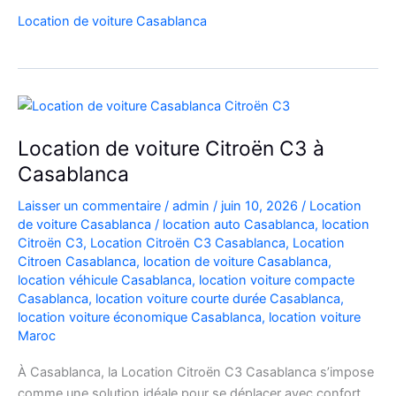
Peugeot
Location de voiture Casablanca
208
Automatique
Diesel
à
Casablanca
:
Location de voiture Citroën C3 à
Louer
Casablanca
Facilement
Laisser un commentaire
/
admin
/
juin 10, 2026
/
Location
de voiture Casablanca
/
location auto Casablanca
,
location
Citroën C3
,
Location Citroën C3 Casablanca
,
Location
Citroen Casablanca
,
location de voiture Casablanca
,
location véhicule Casablanca
,
location voiture compacte
Casablanca
,
location voiture courte durée Casablanca
,
location voiture économique Casablanca
,
location voiture
Maroc
À Casablanca, la Location Citroën C3 Casablanca s’impose
comme une solution idéale pour se déplacer avec confort,