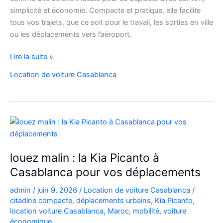
simplicité et économie. Compacte et pratique, elle facilite
tous vos trajets, que ce soit pour le travail, les sorties en ville
ou les déplacements vers l’aéroport.
Location
Lire la suite »
de
Location de voiture Casablanca
voiture
Citroën
C3
à
Casablanca
louez malin : la Kia Picanto à
Casablanca pour vos déplacements
admin
/
juin 9, 2026
/
Location de voiture Casablanca
/
citadine compacte
,
déplacements urbains
,
Kia Picanto
,
location voiture Casablanca
,
Maroc
,
mobilité
,
voiture
économique