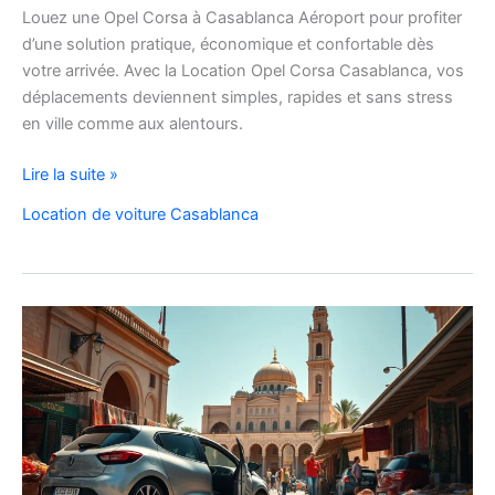
Louez une Opel Corsa à Casablanca Aéroport pour profiter
d’une solution pratique, économique et confortable dès
votre arrivée. Avec la Location Opel Corsa Casablanca, vos
déplacements deviennent simples, rapides et sans stress
en ville comme aux alentours.
Location
Lire la suite »
Opel
Location de voiture Casablanca
Corsa
Casablanca
Aéroport
|
Location
Voiture
Casablanca