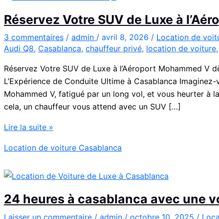
Réservez Votre SUV de Luxe à l’A
3 commentaires
/
admin
/
avril 8, 2026
/
Location de voi
Audi Q8
,
Casablanca
,
chauffeur privé
,
location de voiture
Réservez Votre SUV de Luxe à l’Aéroport Mohammed V dès
L’Expérience de Conduite Ultime à Casablanca Imaginez-vou
Mohammed V, fatigué par un long vol, et vous heurter à la
cela, un chauffeur vous attend avec un SUV […]
Réservez
Lire la suite »
Votre
Location de voiture Casablanca
SUV
de
Luxe
à
24 heures à casablanca avec une vo
l’Aéroport
Mohammed
Laisser un commentaire
/
admin
/
octobre 10, 2025
/
Loca