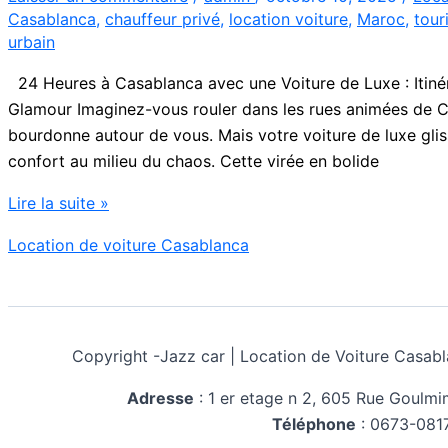
Casablanca
,
chauffeur privé
,
location voiture
,
Maroc
,
tour
V
urbain
24 Heures à Casablanca avec une Voiture de Luxe : Itiné
Glamour Imaginez-vous rouler dans les rues animées de C
bourdonne autour de vous. Mais votre voiture de luxe gl
confort au milieu du chaos. Cette virée en bolide
24
Lire la suite »
heures
Location de voiture Casablanca
à
casablanca
avec
une
Copyright -
Jazz car | Location de Voiture Cas
voiture
de
Adresse
:
1 er etage n 2, 605 Rue Goulm
luxe
Téléphone
:
0673-081