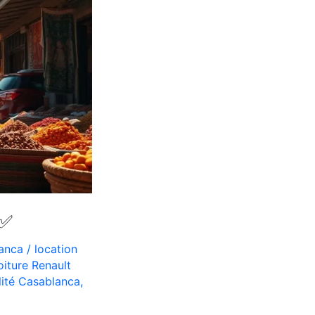
 ✅
lanca
/
location
oiture Renault
lité Casablanca
,