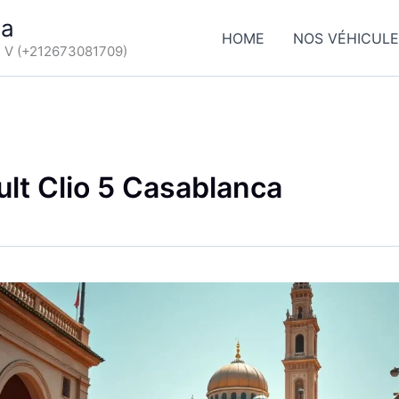
ca
HOME
NOS VÉHICUL
d V (+212673081709)
lt Clio 5 Casablanca