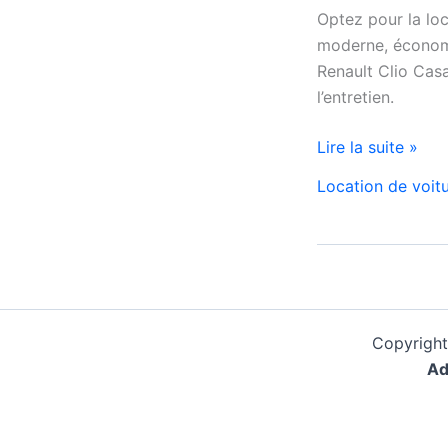
Optez pour la loc
moderne, économi
Renault Clio Casa
l’entretien.
Location
Lire la suite »
de
Location de voit
Voiture
Renault
Clio
5
à
Casablanca
Copyright
✅
Ad