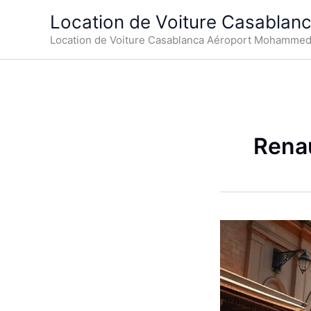
Aller
Location de Voiture Casablan
au
Location de Voiture Casablanca Aéroport Mohamme
contenu
Renau