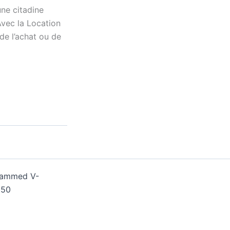
une citadine
vec la Location
de l’achat ou de
ohammed V-
250