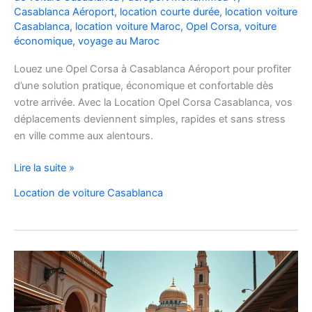
Casablanca Aéroport
,
location courte durée
,
location voiture
Casablanca
,
location voiture Maroc
,
Opel Corsa
,
voiture
économique
,
voyage au Maroc
Louez une Opel Corsa à Casablanca Aéroport pour profiter
d’une solution pratique, économique et confortable dès
votre arrivée. Avec la Location Opel Corsa Casablanca, vos
déplacements deviennent simples, rapides et sans stress
en ville comme aux alentours.
Location
Lire la suite »
Opel
Location de voiture Casablanca
Corsa
Casablanca
Aéroport
|
Location
Voiture
Casablanca