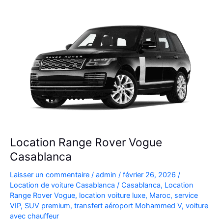
à
l’Aéroport
Mohammed
V
Location Range Rover Vogue
Casablanca
Laisser un commentaire
/
admin
/
février 26, 2026
/
Location de voiture Casablanca
/
Casablanca
,
Location
Range Rover Vogue
,
location voiture luxe
,
Maroc
,
service
VIP
,
SUV premium
,
transfert aéroport Mohammed V
,
voiture
avec chauffeur