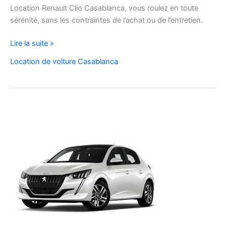
Location Renault Clio Casablanca, vous roulez en toute
sérénité, sans les contraintes de l’achat ou de l’entretien.
Location
Lire la suite »
de
Location de voiture Casablanca
Voiture
Renault
Clio
5
à
Casablanca
✅