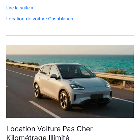
location
Lire la suite »
de
Location de voiture Casablanca
voiture
4×4
au
Maroc
pour
explorer
l’Atlas
et
le
désert
Location Voiture Pas Cher
Kilométrage Illimité