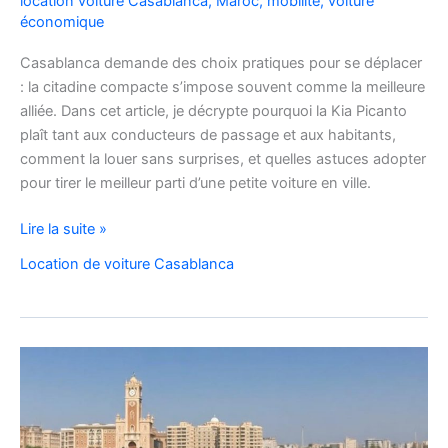
location voiture Casablanca
,
Maroc
,
mobilité
,
voiture
économique
Casablanca demande des choix pratiques pour se déplacer
: la citadine compacte s’impose souvent comme la meilleure
alliée. Dans cet article, je décrypte pourquoi la Kia Picanto
plaît tant aux conducteurs de passage et aux habitants,
comment la louer sans surprises, et quelles astuces adopter
pour tirer le meilleur parti d’une petite voiture en ville.
louez
Lire la suite »
malin
Location de voiture Casablanca
:
la
Kia
Picanto
à
Casablanca
pour
vos