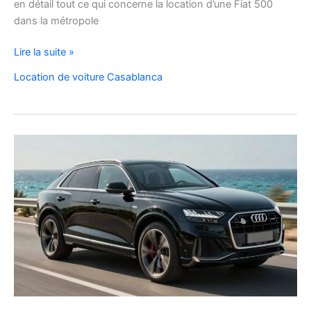
en détail tout ce qui concerne la location d’une Fiat 500
dans la métropole
Voyager
Lire la suite »
à
Location de voiture Casablanca
Casablanca
en
Fiat
500
:
charme,
pratiques
et
bons
plans