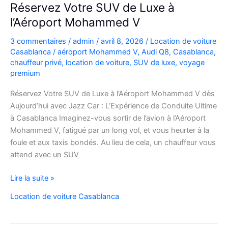
Réservez Votre SUV de Luxe à
l’Aéroport Mohammed V
3 commentaires
/
admin
/
avril 8, 2026
/
Location de voiture
Casablanca
/
aéroport Mohammed V
,
Audi Q8
,
Casablanca
,
chauffeur privé
,
location de voiture
,
SUV de luxe
,
voyage
premium
Réservez Votre SUV de Luxe à l’Aéroport Mohammed V dès
Aujourd’hui avec Jazz Car : L’Expérience de Conduite Ultime
à Casablanca Imaginez-vous sortir de l’avion à l’Aéroport
Mohammed V, fatigué par un long vol, et vous heurter à la
foule et aux taxis bondés. Au lieu de cela, un chauffeur vous
attend avec un SUV
Réservez
Lire la suite »
Votre
Location de voiture Casablanca
SUV
de
Luxe