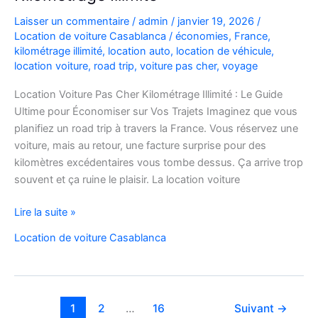
Laisser un commentaire
/
admin
/
janvier 19, 2026
/
Location de voiture Casablanca
/
économies
,
France
,
kilométrage illimité
,
location auto
,
location de véhicule
,
location voiture
,
road trip
,
voiture pas cher
,
voyage
Location Voiture Pas Cher Kilométrage Illimité : Le Guide
Ultime pour Économiser sur Vos Trajets Imaginez que vous
planifiez un road trip à travers la France. Vous réservez une
voiture, mais au retour, une facture surprise pour des
kilomètres excédentaires vous tombe dessus. Ça arrive trop
souvent et ça ruine le plaisir. La location voiture
Location
Lire la suite »
Voiture
Location de voiture Casablanca
Pas
Cher
Kilométrage
Illimité
1
2
…
16
Suivant
→