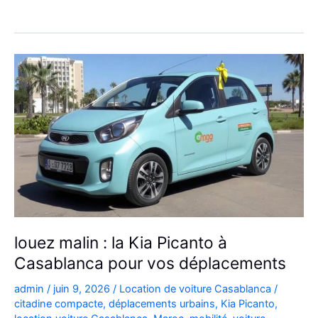
voiture
Citroën
C3
à
Casablanca
louez malin : la Kia Picanto à
Casablanca pour vos déplacements
admin
/
juin 9, 2026
/
Location de voiture Casablanca
/
citadine compacte
,
déplacements urbains
,
Kia Picanto
,