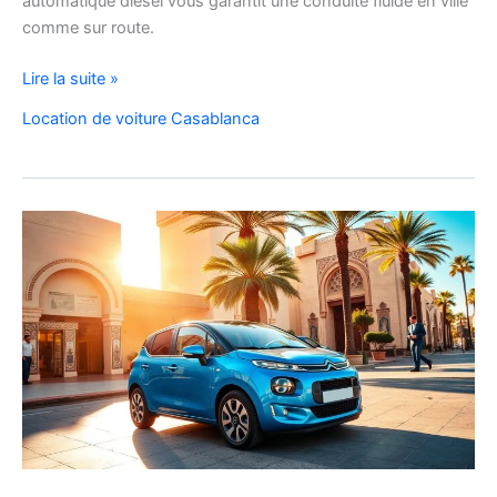
automatique diesel vous garantit une conduite fluide en ville
comme sur route.
Location
Lire la suite »
Peugeot
Location de voiture Casablanca
208
Automatique
Diesel
à
Casablanca
:
Louer
Facilement