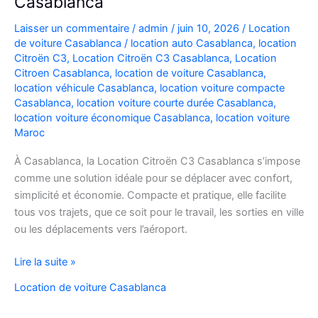
Casablanca
Laisser un commentaire
/
admin
/
juin 10, 2026
/
Location
de voiture Casablanca
/
location auto Casablanca
,
location
Citroën C3
,
Location Citroën C3 Casablanca
,
Location
Citroen Casablanca
,
location de voiture Casablanca
,
location véhicule Casablanca
,
location voiture compacte
Casablanca
,
location voiture courte durée Casablanca
,
location voiture économique Casablanca
,
location voiture
Maroc
À Casablanca, la Location Citroën C3 Casablanca s’impose
comme une solution idéale pour se déplacer avec confort,
simplicité et économie. Compacte et pratique, elle facilite
tous vos trajets, que ce soit pour le travail, les sorties en ville
ou les déplacements vers l’aéroport.
Location
Lire la suite »
de
Location de voiture Casablanca
voiture
Citroën