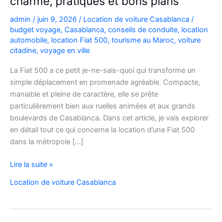
charme, pratiques et bons plans
admin
/
juin 9, 2026
/
Location de voiture Casablanca
/
budget voyage
,
Casablanca
,
conseils de conduite
,
location
automobile
,
location Fiat 500
,
tourisme au Maroc
,
voiture
citadine
,
voyage en ville
La Fiat 500 a ce petit je-ne-sais-quoi qui transforme un
simple déplacement en promenade agréable. Compacte,
maniable et pleine de caractère, elle se prête
particulièrement bien aux ruelles animées et aux grands
boulevards de Casablanca. Dans cet article, je vais explorer
en détail tout ce qui concerne la location d’une Fiat 500
dans la métropole […]
Voyager
Lire la suite »
à
Location de voiture Casablanca
Casablanca
en
Fiat