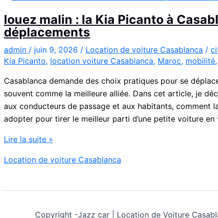
louez malin : la Kia Picanto à Casa
déplacements
admin
/
juin 9, 2026
/
Location de voiture Casablanca
/
c
Kia Picanto
,
location voiture Casablanca
,
Maroc
,
mobilité
Casablanca demande des choix pratiques pour se déplacer
souvent comme la meilleure alliée. Dans cet article, je déc
aux conducteurs de passage et aux habitants, comment la 
adopter pour tirer le meilleur parti d’une petite voiture en v
louez
Lire la suite »
malin
Location de voiture Casablanca
:
la
Kia
Picanto
Copyright -
Jazz car | Location de Voiture Cas
à