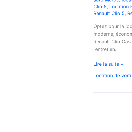
Clio 5
,
Location 
Renault Clio 5
,
Re
Optez pour la loc
moderne, économi
Renault Clio Casa
l’entretien.
Location
Lire la suite »
de
Location de voit
Voiture
Renault
Clio
5
à
Casablanca
✅