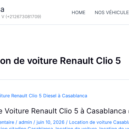
ca
HOME
NOS VÉHICUL
d V (+212673081709)
ion de voiture Renault Clio 5
e Voiture Renault Clio 5 à Casablanca
ntaire
/
admin
/
juin 10, 2026
/
Location de voiture Casab
tion citadine Casablanca
,
location de voiture
,
location de v