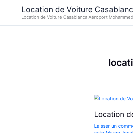
Aller
Location de Voiture Casablan
au
Location de Voiture Casablanca Aéroport Mohamme
contenu
locat
Location d
Laisser un comme
auto Maroc
,
loca