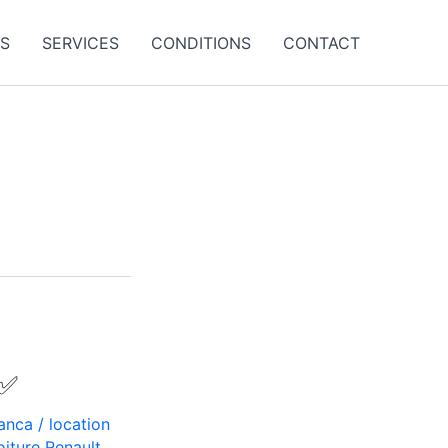
ES
SERVICES
CONDITIONS
CONTACT
 ✅
lanca
/
location
oiture Renault