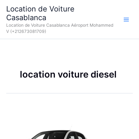
Aller
Location de Voiture
au
Casablanca
contenu
Location de Voiture Casablanca Aéroport Mohammed
V (+212673081709)
location voiture diesel