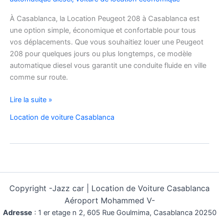
À Casablanca, la Location Peugeot 208 à Casablanca est
une option simple, économique et confortable pour tous
vos déplacements. Que vous souhaitiez louer une Peugeot
208 pour quelques jours ou plus longtemps, ce modèle
automatique diesel vous garantit une conduite fluide en ville
comme sur route.
Location
Lire la suite »
Peugeot
Location de voiture Casablanca
208
Automatique
Diesel
à
Casablanca
:
Copyright -
Jazz car | Location de Voiture Casablanca
Louer
Aéroport Mohammed V-
Facilement
Adresse
:
1 er etage n 2, 605 Rue Goulmima, Casablanca 20250