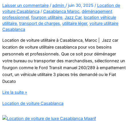
Laisser un commentaire
/
admin
/
juin 30, 2025
/
Location de
voiture Casablanca
/
Casablanca Maroc
,
déménagement
professionnel
,
fourgon utilitaire
,
Jazz Car
,
location véhicule
utilitaire
,
transport de charges
,
utilitaire léger
,
voiture utilitaire
Casablanca
Location de voiture utilitaire à Casablanca, Maroc | Jazz car
location de voiture utilitaire casablanca pour vos besoins
personnels et professionnels. Que ce soit pour déménager
votre bureau ou transporter des marchandises, sélectionnez un
fourgon comme le Ford Transit manuel 260/289 à empattement
court, un véhicule utilitaire 3 places très demandé ou le Fiat
Ducato
location
Lire la suite »
de
Location de voiture Casablanca
voiture
utilitaire
casablanca