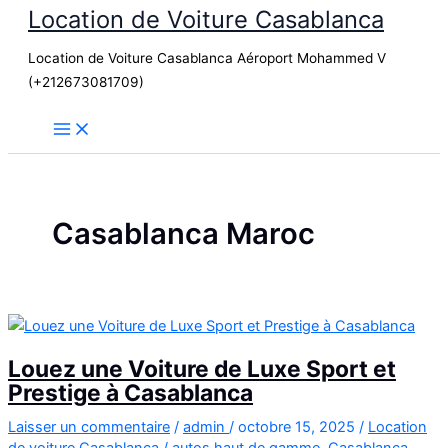
Location de Voiture Casablanca
Aller
au
Location de Voiture Casablanca Aéroport Mohammed V
contenu
(+212673081709)
Casablanca Maroc
Louez une Voiture de Luxe Sport et
Prestige à Casablanca
Laisser un commentaire
/
admin
/
octobre 15, 2025
/
Location
de voiture Casablanca
/
autos haut de gamme
,
Casablanca