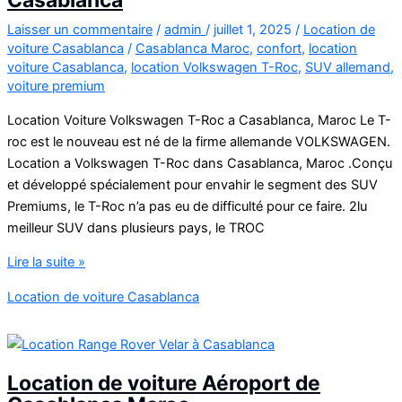
Laisser un commentaire
/
admin
/
juillet 1, 2025
/
Location de
voiture Casablanca
/
Casablanca Maroc
,
confort
,
location
voiture Casablanca
,
location Volkswagen T-Roc
,
SUV allemand
,
voiture premium
Location Voiture Volkswagen T-Roc a Casablanca, Maroc Le T-
roc est le nouveau est né de la firme allemande VOLKSWAGEN.
Location a Volkswagen T-Roc dans Casablanca, Maroc .Conçu
et développé spécialement pour envahir le segment des SUV
Premiums, le T-Roc n’a pas eu de difficulté pour ce faire. 2lu
meilleur SUV dans plusieurs pays, le TROC
Location
Lire la suite »
Voiture
Location de voiture Casablanca
Volkswagen
T-
Roc
à
Location de voiture Aéroport de
Casablanca