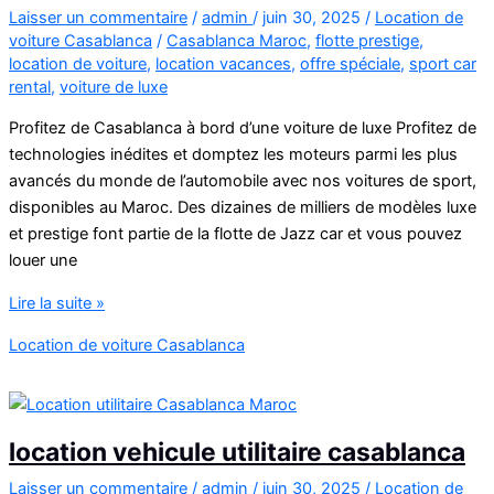
Laisser un commentaire
/
admin
/
juin 30, 2025
/
Location de
voiture Casablanca
/
Casablanca Maroc
,
flotte prestige
,
location de voiture
,
location vacances
,
offre spéciale
,
sport car
rental
,
voiture de luxe
Profitez de Casablanca à bord d’une voiture de luxe Profitez de
technologies inédites et domptez les moteurs parmi les plus
avancés du monde de l’automobile avec nos voitures de sport,
disponibles au Maroc. Des dizaines de milliers de modèles luxe
et prestige font partie de la flotte de Jazz car et vous pouvez
louer une
location
Lire la suite »
voiture
Location de voiture Casablanca
sport
casablanca
location vehicule utilitaire casablanca
Laisser un commentaire
/
admin
/
juin 30, 2025
/
Location de