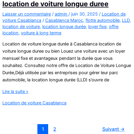
location de voiture longue duree
de
voiture
Laisser un commentaire
/
admin
/
juin 30, 2025
/
Location de
voiture Casablanca
/
Casablanca Maroc
,
flotte automobile
,
LLD
,
location de voiture
,
location longue durée
,
loyer fixe
,
offre
location
,
voiture à long terme
Location de voiture longue durée à Casablanca location de
voiture longue duree ou bien Louez une voiture avec un loyer
mensuel fixe et avantageux pendant la durée que vous
souhaitez. Consultez notre offre de Location de Voiture Longue
Durée,Déjà utilisée par les entreprises pour gérer leur parc
automobile, la location longue durée (LLD) s’ouvre de
location
Lire la suite »
de
Location de voiture Casablanca
voiture
longue
duree
1
2
Suivant
→