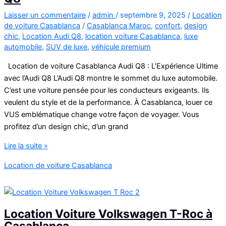
Laisser un commentaire
/
admin
/
septembre 9, 2025
/
Location
de voiture Casablanca
/
Casablanca Maroc
,
confort
,
design
chic
,
Location Audi Q8
,
location voiture Casablanca
,
luxe
automobile
,
SUV de luxe
,
véhicule premium
Location de voiture Casablanca Audi Q8 : L’Expérience Ultime
avec l’Audi Q8 L’Audi Q8 montre le sommet du luxe automobile.
C’est une voiture pensée pour les conducteurs exigeants. Ils
veulent du style et de la performance. À Casablanca, louer ce
VUS emblématique change votre façon de voyager. Vous
profitez d’un design chic, d’un grand
Location
Lire la suite »
de
Location de voiture Casablanca
voiture
Casablanca
Audi
Q8
Location Voiture Volkswagen T-Roc à
Casablanca