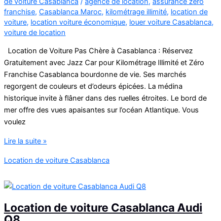
de voiture Casablanca
/
agence de location
,
assurance zéro
Casablanca
franchise
,
Casablanca Maroc
,
kilométrage illimité
,
location de
voiture
,
location voiture économique
,
louer voiture Casablanca
,
voiture de location
Location de Voiture Pas Chère à Casablanca : Réservez
Gratuitement avec Jazz Car pour Kilométrage Illimité et Zéro
Franchise Casablanca bourdonne de vie. Ses marchés
regorgent de couleurs et d’odeurs épicées. La médina
historique invite à flâner dans des ruelles étroites. Le bord de
mer offre des vues apaisantes sur l’océan Atlantique. Vous
voulez
Location
Lire la suite »
de
Location de voiture Casablanca
Voiture
Pas
Chère
à
Location de voiture Casablanca Audi
Casablanca
Q8