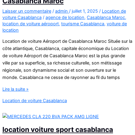
Casablanca Maroc
Laisser un commentaire
/
admin
/
juillet 1, 2025
/
Location de
voiture Casablanca
/
agence de location
,
Casablanca Maroc
,
location de voiture aéroport
,
tourisme Casablanca
,
voiture de
location
Location de voiture Aéroport de Casablanca Maroc Située sur la
côte atlantique, Casablanca, capitale économique du Location
de voiture Aéroport de Casablanca Maroc est la plus grande
ville par sa superficie, sa richesse culturelle, son métissage
régionale, son dynamisme social et son ouverture sur le
monde. Casablanca ne cesse de rayonner au fil du temps
Location
Lire la suite »
de
Location de voiture Casablanca
voiture
Aéroport
de
Casablanca
location voiture sport casablanca
Maroc