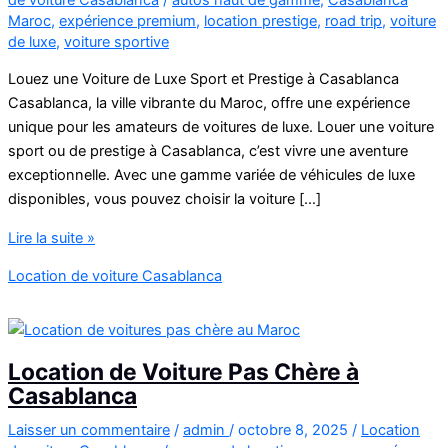
Maroc
,
expérience premium
,
location prestige
,
road trip
,
voiture
de luxe
,
voiture sportive
Louez une Voiture de Luxe Sport et Prestige à Casablanca
Casablanca, la ville vibrante du Maroc, offre une expérience
unique pour les amateurs de voitures de luxe. Louer une voiture
sport ou de prestige à Casablanca, c’est vivre une aventure
exceptionnelle. Avec une gamme variée de véhicules de luxe
disponibles, vous pouvez choisir la voiture […]
Louez
Lire la suite »
une
Location de voiture Casablanca
Voiture
de
Luxe
Sport
Location de Voiture Pas Chère à
et
Casablanca
Prestige
à
Laisser un commentaire
/
admin
/
octobre 8, 2025
/
Location