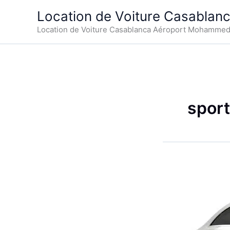
Aller
Location de Voiture Casablan
au
Location de Voiture Casablanca Aéroport Mohamme
contenu
sport