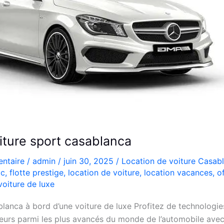
oiture sport casablanca
ntaire
/
admin
/
juin 30, 2025
/
Location de voiture Casab
oc
,
flotte prestige
,
location de voiture
,
location vacances
,
o
voiture de luxe
lanca à bord d’une voiture de luxe Profitez de technologies
urs parmi les plus avancés du monde de l’automobile avec