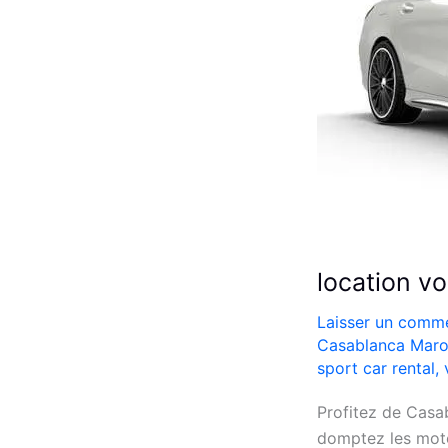
location v
Laisser un comme
Casablanca Mar
sport car rental
,
Profitez de Casab
domptez les mote