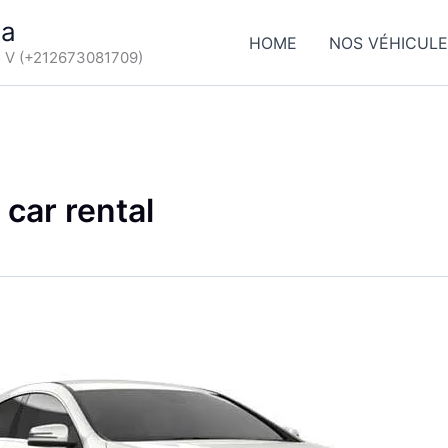
ca
HOME
NOS VÉHICUL
d V (+212673081709)
 car rental