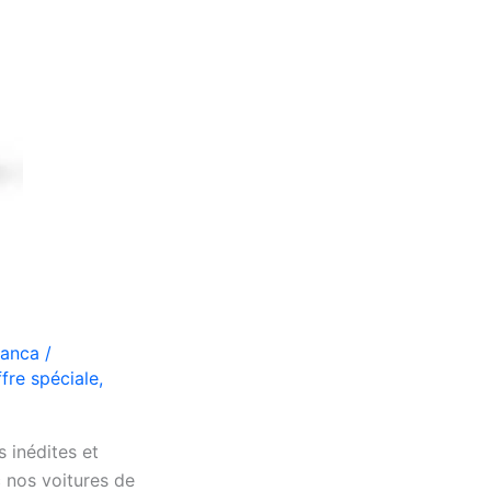
lanca
/
ffre spéciale
,
 inédites et
 nos voitures de