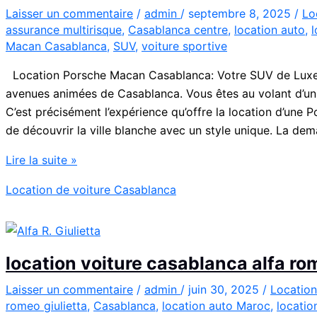
Prestige
Laisser un commentaire
/
admin
/
septembre 8, 2025
/
Lo
assurance multirisque
,
Casablanca centre
,
location auto
,
l
à
Macan Casablanca
,
SUV
,
voiture sportive
Casablanca
Location Porsche Macan Casablanca: Votre SUV de Luxe 
avenues animées de Casablanca. Vous êtes au volant d’un v
C’est précisément l’expérience qu’offre la location d’un
de découvrir la ville blanche avec un style unique. La de
Location
Lire la suite »
voitures
Location de voiture Casablanca
Casablanca
Porsche
Macan
location voiture casablanca alfa r
Laisser un commentaire
/
admin
/
juin 30, 2025
/
Location
romeo giulietta
,
Casablanca
,
location auto Maroc
,
locatio