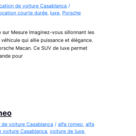
cation de voiture Casablanca
/
ocation courte durée
,
luxe
,
Porsche
sur Mesure Imaginez-vous sillonnant les
éhicule qui allie puissance et élégance.
e Porsche Macan. Ce SUV de luxe permet
mande pour
omeo
 de voiture Casablanca
/
alfa romeo
,
alfa
n voiture Casablanca
,
voiture de luxe
,