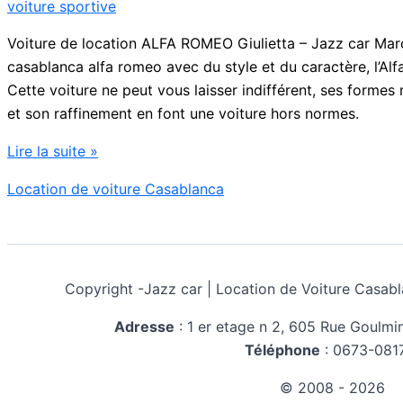
voiture sportive
Voiture de location ALFA ROMEO Giulietta – Jazz car Mar
casablanca alfa romeo avec du style et du caractère, l’Al
Cette voiture ne peut vous laisser indifférent, ses formes
et son raffinement en font une voiture hors normes.
location
Lire la suite »
voiture
Location de voiture Casablanca
casablanca
alfa
romeo
Copyright -
Jazz car | Location de Voiture Cas
Adresse
:
1 er etage n 2, 605 Rue Goulm
Téléphone
:
0673-081
© 2008 - 2026