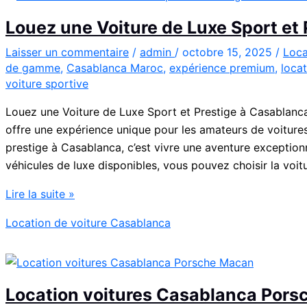
Louez une Voiture de Luxe Sport et
Laisser un commentaire
/
admin
/
octobre 15, 2025
/
Loca
de gamme
,
Casablanca Maroc
,
expérience premium
,
locat
voiture sportive
Louez une Voiture de Luxe Sport et Prestige à Casablanca
offre une expérience unique pour les amateurs de voitures
prestige à Casablanca, c’est vivre une aventure exceptio
véhicules de luxe disponibles, vous pouvez choisir la voit
Louez
Lire la suite »
une
Location de voiture Casablanca
Voiture
de
Luxe
Sport
Location voitures Casablanca Por
et