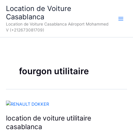
Aller
Location de Voiture
au
Casablanca
contenu
Location de Voiture Casablanca Aéroport Mohammed
V (+212673081709)
fourgon utilitaire
location de voiture utilitaire
casablanca