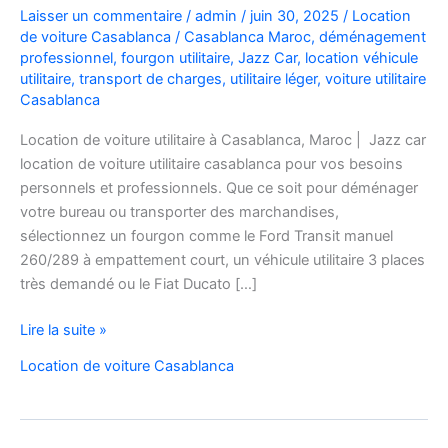
Laisser un commentaire
/
admin
/
juin 30, 2025
/
Location
de voiture Casablanca
/
Casablanca Maroc
,
déménagement
professionnel
,
fourgon utilitaire
,
Jazz Car
,
location véhicule
utilitaire
,
transport de charges
,
utilitaire léger
,
voiture utilitaire
Casablanca
Location de voiture utilitaire à Casablanca, Maroc | Jazz car
location de voiture utilitaire casablanca pour vos besoins
personnels et professionnels. Que ce soit pour déménager
votre bureau ou transporter des marchandises,
sélectionnez un fourgon comme le Ford Transit manuel
260/289 à empattement court, un véhicule utilitaire 3 places
très demandé ou le Fiat Ducato […]
location
Lire la suite »
de
Location de voiture Casablanca
voiture
utilitaire
casablanca