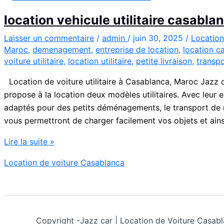
location vehicule utilitaire casabla
Laisser un commentaire
/
admin
/
juin 30, 2025
/
Location
Maroc
,
demenagement
,
entreprise de location
,
location c
voiture utilitaire
,
location utilitaire
,
petite livraison
,
transpo
Location de voiture utilitaire à Casablanca, Maroc Jazz ca
propose à la location deux modèles utilitaires. Avec leur es
adaptés pour des petits déménagements, le transport de 
vous permettront de charger facilement vos objets et ain
location
Lire la suite »
vehicule
Location de voiture Casablanca
utilitaire
casablanca
Copyright -
Jazz car | Location de Voiture Cas