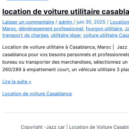
location de voiture utilitaire casab
Laisser un commentaire
/
admin
/
juin 30, 2025
/
Location
Maroc
,
déménagement professionnel
,
fourgon utilitaire
,
J
transport de charges
,
utilitaire léger
,
voiture utilitaire Ca
Location de voiture utilitaire à Casablanca, Maroc | Jazz c
casablanca pour vos besoins personnels et professionnel
bureau ou transporter des marchandises, sélectionnez un
260/289 à empattement court, un véhicule utilitaire 3 pl
location
Lire la suite »
de
Location de voiture Casablanca
voiture
utilitaire
casablanca
Copyright -
Jazz car | Location de Voiture Cas