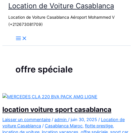
Location de Voiture Casablanca
Aller
au
Location de Voiture Casablanca Aéroport Mohammed V
contenu
(+212673081709)
offre spéciale
location voiture sport casablanca
Laisser un commentaire
/
admin
/
juin 30, 2025
/
Location de
voiture Casablanca
/
Casablanca Maroc
,
flotte prestige
,
location de voiture
,
location vacances
,
offre spéciale
,
sport car