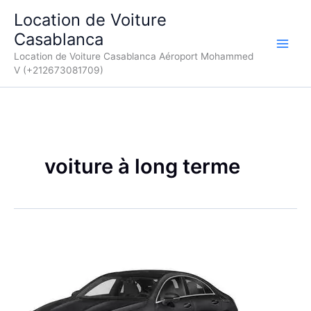
Aller
Location de Voiture
au
Casablanca
contenu
Location de Voiture Casablanca Aéroport Mohammed
V (+212673081709)
voiture à long terme