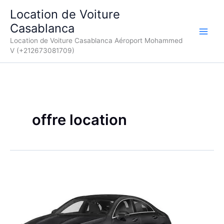
Aller
Location de Voiture
au
Casablanca
contenu
Location de Voiture Casablanca Aéroport Mohammed
V (+212673081709)
offre location