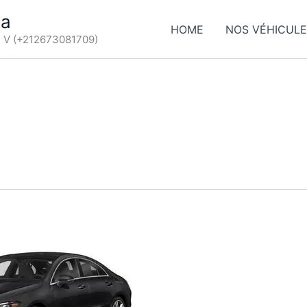
ca
HOME
NOS VÉHICUL
d V (+212673081709)