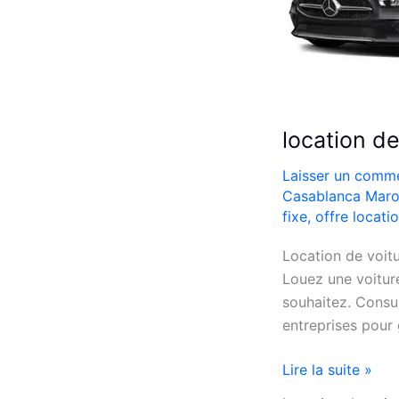
location d
Laisser un comme
Casablanca Mar
fixe
,
offre locati
Location de voit
Louez une voitur
souhaitez. Consul
entreprises pour 
location
Lire la suite »
de