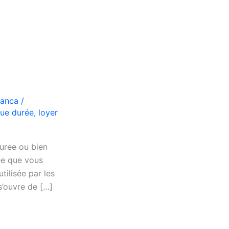
lanca
/
gue durée
,
loyer
uree ou bien
ée que vous
tilisée par les
s’ouvre de […]