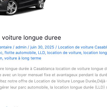
e voiture longue duree
ntaire
/
admin
/
juin 30, 2025
/
Location de voiture Casab
oc
,
flotte automobile
,
LLD
,
location de voiture
,
location lon
on
,
voiture à long terme
ure longue durée à Casablanca location de voiture longue d
e avec un loyer mensuel fixe et avantageux pendant la dur
tez notre offre de Location de Voiture Longue Durée,Déjà u
gérer leur parc automobile, la location longue durée (LLD) 