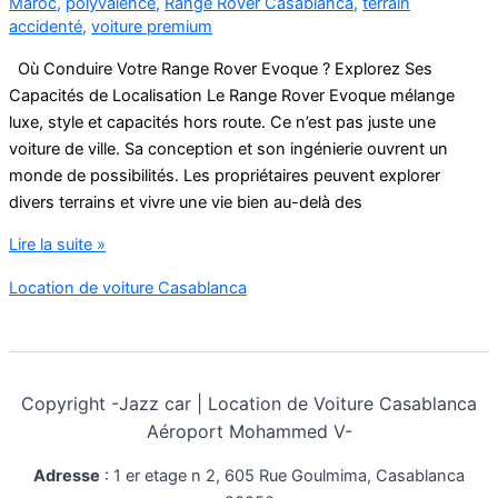
Maroc
,
polyvalence
,
Range Rover Casablanca
,
terrain
accidenté
,
voiture premium
Où Conduire Votre Range Rover Evoque ? Explorez Ses
Capacités de Localisation Le Range Rover Evoque mélange
luxe, style et capacités hors route. Ce n’est pas juste une
voiture de ville. Sa conception et son ingénierie ouvrent un
monde de possibilités. Les propriétaires peuvent explorer
divers terrains et vivre une vie bien au-delà des
Location
Lire la suite »
Range
Location de voiture Casablanca
Rover
Evoque
Copyright -
Jazz car | Location de Voiture Casablanca
Aéroport Mohammed V-
Adresse
:
1 er etage n 2, 605 Rue Goulmima, Casablanca