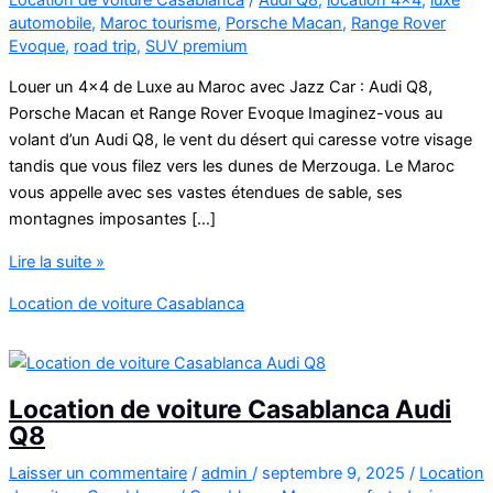
automobile
,
Maroc tourisme
,
Porsche Macan
,
Range Rover
Evoque
,
road trip
,
SUV premium
Louer un 4×4 de Luxe au Maroc avec Jazz Car : Audi Q8,
Porsche Macan et Range Rover Evoque Imaginez-vous au
volant d’un Audi Q8, le vent du désert qui caresse votre visage
tandis que vous filez vers les dunes de Merzouga. Le Maroc
vous appelle avec ses vastes étendues de sable, ses
montagnes imposantes […]
Louer
Lire la suite »
un
Location de voiture Casablanca
4×4
de
Luxe
au
Location de voiture Casablanca Audi
Maroc
Q8
avec
Jazz
Laisser un commentaire
/
admin
/
septembre 9, 2025
/
Location