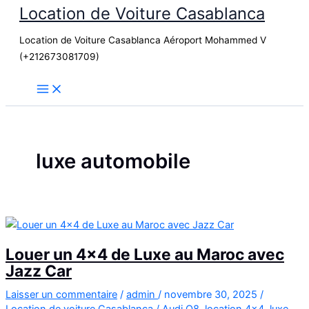
Location de Voiture Casablanca
Aller
au
Location de Voiture Casablanca Aéroport Mohammed V
contenu
(+212673081709)
luxe automobile
Louer un 4×4 de Luxe au Maroc avec
Jazz Car
Laisser un commentaire
/
admin
/
novembre 30, 2025
/
Location de voiture Casablanca
/
Audi Q8
,
location 4x4
,
luxe