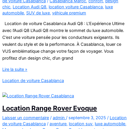
de voiture Casablanca
/
Casablanca Maroc
,
confort
,
design
Car
chic
,
Location Audi Q8
,
location voiture Casablanca
,
luxe
automobile
,
SUV de luxe
,
véhicule premium
Location de voiture Casablanca Audi Q8 : L’Expérience Ultime
avec l’Audi Q8 L’Audi Q8 montre le sommet du luxe automobile.
C’est une voiture pensée pour les conducteurs exigeants. Ils
veulent du style et de la performance. À Casablanca, louer ce
VUS emblématique change votre façon de voyager. Vous
profitez d’un design chic, d’un grand
Location
Lire la suite »
de
Location de voiture Casablanca
voiture
Casablanca
Audi
Q8
Location Range Rover Evoque
Laisser un commentaire
/
admin
/
septembre 3, 2025
/
Location
de voiture Casablanca
/
aventure
,
location suv
,
luxe automobile
,