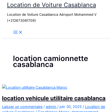
Location de Voiture Casablanca
Aller
au
Location de Voiture Casablanca Aéroport Mohammed V
contenu
(+212673081709)
location camionnette
casablanca
location vehicule utilitaire casablanca
Laisser un commentaire
/
admin
/
juin 30, 2025
/
Location de
voiture Casablanca
/
Casablanca Maroc
,
demenagement
,