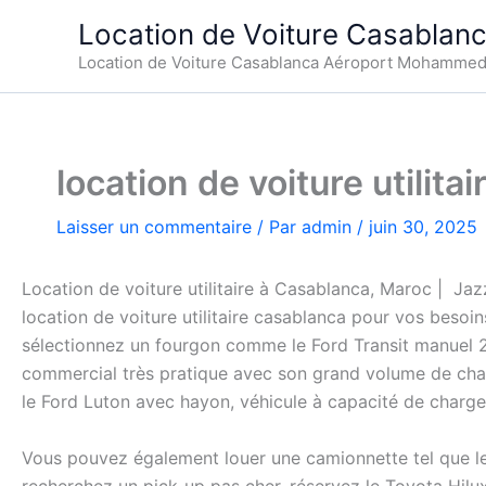
Aller
Location de Voiture Casablan
au
Location de Voiture Casablanca Aéroport Mohamme
contenu
location de voiture utilita
Laisser un commentaire
/ Par
admin
/
juin 30, 2025
Location de voiture utilitaire à Casablanca, Maroc | Jaz
location de voiture utilitaire casablanca pour vos beso
sélectionnez un fourgon comme le Ford Transit manuel 2
commercial très pratique avec son grand volume de char
le Ford Luton avec hayon, véhicule à capacité de charge
Vous pouvez également louer une camionnette tel que le 
recherchez un pick-up pas cher, réservez le Toyota Hilu