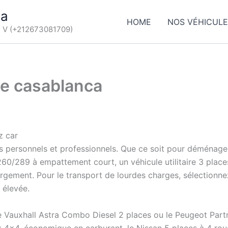
ca
HOME
NOS VÉHICUL
d V (+212673081709)
ire casablanca
z car
ins personnels et professionnels. Que ce soit pour déménag
60/289 à empattement court, un véhicule utilitaire 3 place
gement. Pour le transport de lourdes charges, sélectionnez
 élevée.
Vauxhall Astra Combo Diesel 2 places ou le Peugeot Partner
x 4×4, économique en carburant, le Nissan 5 places à 4 ro