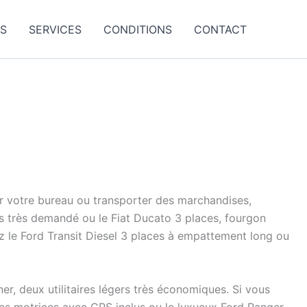
ES
SERVICES
CONDITIONS
CONTACT
er votre bureau ou transporter des marchandises,
s très demandé ou le Fiat Ducato 3 places, fourgon
 le Ford Transit Diesel 3 places à empattement long ou
, deux utilitaires légers très économiques. Si vous
ues motrices avec GPS inclus ou le luxueux Ford Ranger