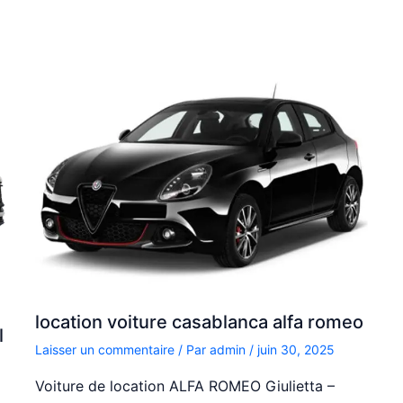
location voiture casablanca alfa romeo
l
Laisser un commentaire
/ Par
admin
/
juin 30, 2025
Voiture de location ALFA ROMEO Giulietta –