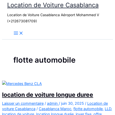
Location de Voiture Casablanca
Aller
au
Location de Voiture Casablanca Aéroport Mohammed V
contenu
(+212673081709)
flotte automobile
location de voiture longue duree
Laisser un commentaire
/
admin
/
juin 30, 2025
/
Location de
voiture Casablanca
/
Casablanca Maroc
,
flotte automobile
,
LLD
,
location de voiture
,
location longue durée
,
loyer fixe
,
offre