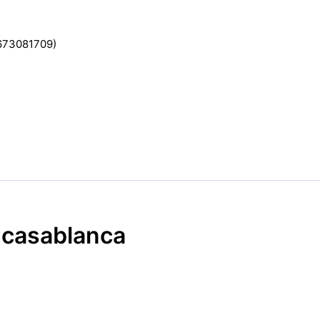
2673081709)
e casablanca