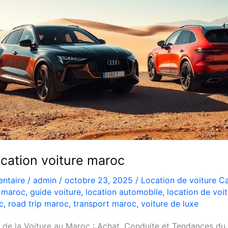
ocation voiture maroc
ntaire
/
admin
/
octobre 23, 2025
/
Location de voiture C
 maroc
,
guide voiture
,
location automobile
,
location de voi
c
,
road trip maroc
,
transport maroc
,
voiture de luxe
de la Voiture au Maroc : Achat, Conduite et Tendances du