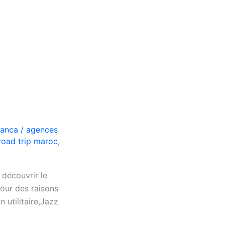
lanca
/
agences
road trip maroc
,
 découvrir le
pour des raisons
 utilitaire,Jazz