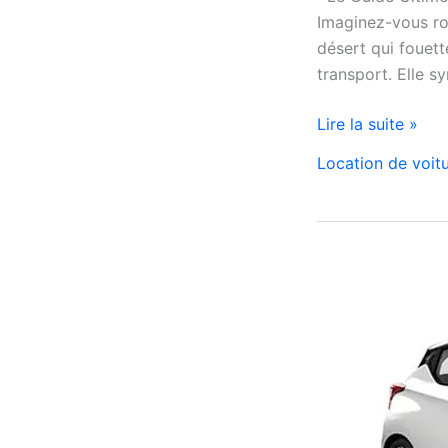
Imaginez-vous rou
désert qui fouett
transport. Elle s
Jazz
Lire la suite »
Car
Location de voit
location
voiture
maroc