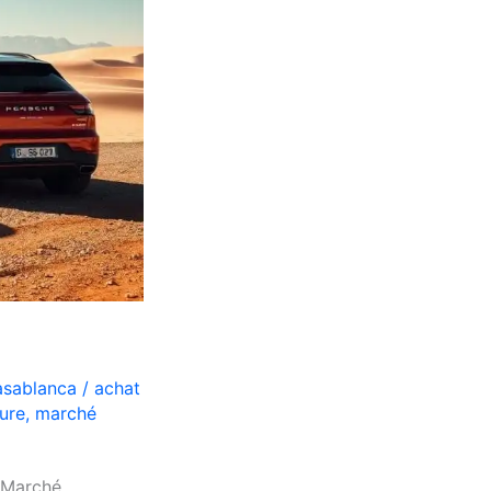
asablanca
/
achat
ture
,
marché
 Marché