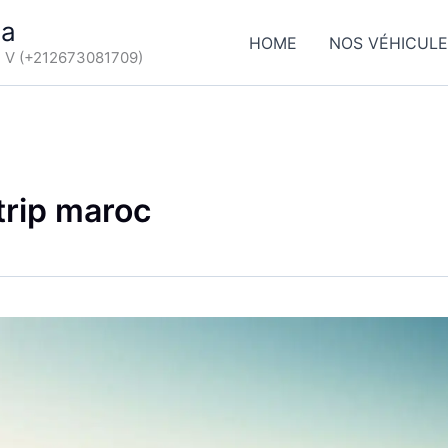
ca
HOME
NOS VÉHICUL
d V (+212673081709)
trip maroc