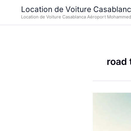
Aller
Location de Voiture Casablan
au
Location de Voiture Casablanca Aéroport Mohamme
contenu
road 