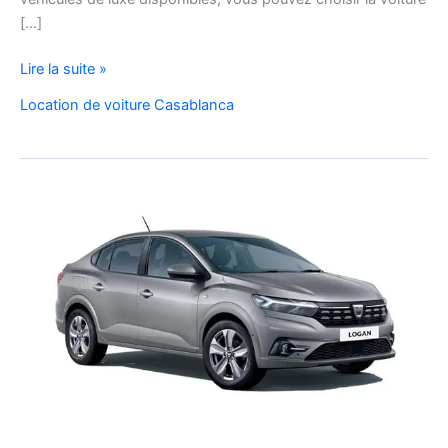
[…]
Louez
Lire la suite »
une
Location de voiture Casablanca
Voiture
de
Luxe
Sport
et
Prestige
à
Casablanca