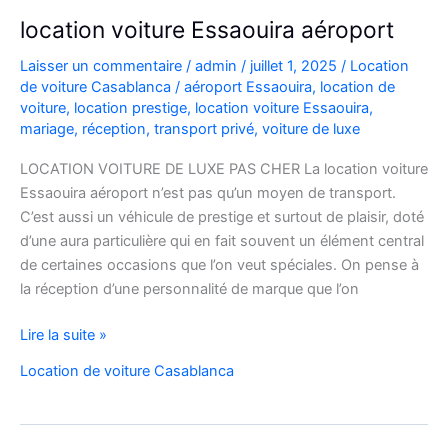
location voiture Essaouira aéroport
Laisser un commentaire
/
admin
/
juillet 1, 2025
/
Location
de voiture Casablanca
/
aéroport Essaouira
,
location de
voiture
,
location prestige
,
location voiture Essaouira
,
mariage
,
réception
,
transport privé
,
voiture de luxe
LOCATION VOITURE DE LUXE PAS CHER La location voiture
Essaouira aéroport n’est pas qu’un moyen de transport.
C’est aussi un véhicule de prestige et surtout de plaisir, doté
d’une aura particulière qui en fait souvent un élément central
de certaines occasions que l’on veut spéciales. On pense à
la réception d’une personnalité de marque que l’on
location
Lire la suite »
voiture
Location de voiture Casablanca
Essaouira
aéroport