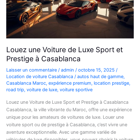
Louez une Voiture de Luxe Sport et
Prestige à Casablanca
Laisser un commentaire
/
admin
/
octobre 15, 2025
/
Location de voiture Casablanca
/
autos haut de gamme
,
Casablanca Maroc
,
expérience premium
,
location prestige
,
road trip
,
voiture de luxe
,
voiture sportive
Louez une Voiture de Luxe Sport et Prestige à Casablanca
Casablanca, la ville vibrante du Maroc, offre une expérience
unique pour les amateurs de voitures de luxe. Louer une
voiture sport ou de prestige à Casablanca, c’est vivre une
aventure exceptionnelle. Avec une gamme variée de
véhicules de luxe disponibles, vous pouvez choisir la voiture