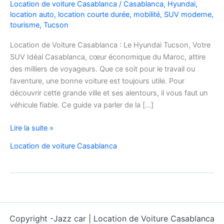
Location de voiture Casablanca
/
Casablanca
,
Hyundai
,
location auto
,
location courte durée
,
mobilité
,
SUV moderne
,
tourisme
,
Tucson
Location de Voiture Casablanca : Le Hyundai Tucson, Votre
SUV Idéal Casablanca, cœur économique du Maroc, attire
des milliers de voyageurs. Que ce soit pour le travail ou
l’aventure, une bonne voiture est toujours utile. Pour
découvrir cette grande ville et ses alentours, il vous faut un
véhicule fiable. Ce guide va parler de la […]
Location
Lire la suite »
de
Location de voiture Casablanca
voiture
Hyundai
Tucson
Copyright -
Jazz car | Location de Voiture Casablanca