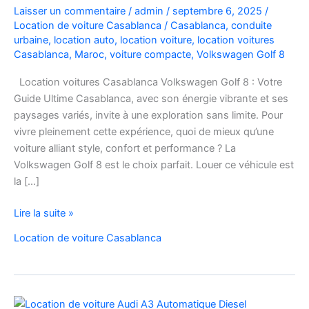
Laisser un commentaire
/
admin
/
septembre 6, 2025
/
Location de voiture Casablanca
/
Casablanca
,
conduite
urbaine
,
location auto
,
location voiture
,
location voitures
Casablanca
,
Maroc
,
voiture compacte
,
Volkswagen Golf 8
Location voitures Casablanca Volkswagen Golf 8 : Votre
Guide Ultime Casablanca, avec son énergie vibrante et ses
paysages variés, invite à une exploration sans limite. Pour
vivre pleinement cette expérience, quoi de mieux qu’une
voiture alliant style, confort et performance ? La
Volkswagen Golf 8 est le choix parfait. Louer ce véhicule est
la […]
Location
Lire la suite »
voitures
Location de voiture Casablanca
Casablanca
Volkswagen
Golf
8