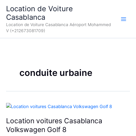
Aller
Location de Voiture
au
Casablanca
contenu
Location de Voiture Casablanca Aéroport Mohammed
V (+212673081709)
conduite urbaine
Location voitures Casablanca
Volkswagen Golf 8