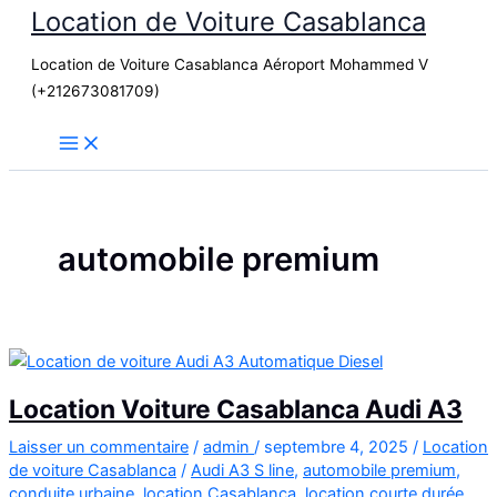
Location de Voiture Casablanca
Aller
au
Location de Voiture Casablanca Aéroport Mohammed V
contenu
(+212673081709)
automobile premium
Location Voiture Casablanca Audi A3
Laisser un commentaire
/
admin
/
septembre 4, 2025
/
Location
de voiture Casablanca
/
Audi A3 S line
,
automobile premium
,
conduite urbaine
,
location Casablanca
,
location courte durée
,