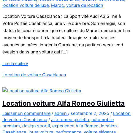
location voiture de luxe
,
Maroc
,
voiture de location
Location Voiture Casablanca : La Sportivité Audi A3 S line à
Votre Portée Casablanca, une ville qui vibre. Son énergie, son
statut de cœur économique et culturel du Maroc, demandent un
moyen de transport à la hauteur. Imaginez rouler sur ses
avenues animées, longer la Corniche, ou partir en week-end
évasion dans une voiture qui […]
Location
Lire la suite »
Voiture
Location de voiture Casablanca
Casablanca
Audi
A3
Location voiture Alfa Romeo Giulietta
Laisser un commentaire
/
admin
/
septembre 2, 2025
/
Location
de voiture Casablanca
/
alfa romeo giulietta
,
automobile
premium
,
design sportif
,
expérience Alfa Romeo
,
location
Casablanca
,
louer voiture
,
performance
,
voiture élégante