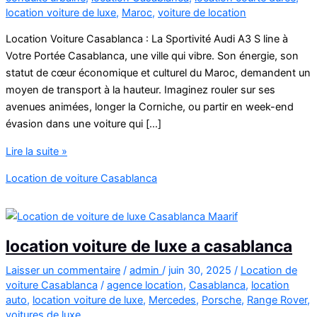
location voiture de luxe
,
Maroc
,
voiture de location
Location Voiture Casablanca : La Sportivité Audi A3 S line à
Votre Portée Casablanca, une ville qui vibre. Son énergie, son
statut de cœur économique et culturel du Maroc, demandent un
moyen de transport à la hauteur. Imaginez rouler sur ses
avenues animées, longer la Corniche, ou partir en week-end
évasion dans une voiture qui […]
Location
Lire la suite »
Voiture
Location de voiture Casablanca
Casablanca
Audi
A3
location voiture de luxe a casablanca
Laisser un commentaire
/
admin
/
juin 30, 2025
/
Location de
voiture Casablanca
/
agence location
,
Casablanca
,
location
auto
,
location voiture de luxe
,
Mercedes
,
Porsche
,
Range Rover
,
voitures de luxe