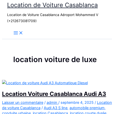
Location de Voiture Casablanca
Aller
au
Location de Voiture Casablanca Aéroport Mohammed V
contenu
(+212673081709)
location voiture de luxe
Location Voiture Casablanca Audi A3
Laisser un commentaire
/
admin
/
septembre 4, 2025
/
Location
de voiture Casablanca
/
Audi A3 S line
,
automobile premium
,
conduite urbaine
,
location Casablanca
,
location courte durée
,