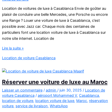
Location de voitures de luxe à Casablanca Envie de goûter au
plaisir de conduire une belle Mercedes, une Porsche ou encore
une Range ? Louer une voiture de luxe à Casablanca, c’est
possible avec Jazz car. Chaque mois des centaines de
particuliers font une location voiture de luxe à Casablanca sur
notre site internet. Location de
location
Lire la suite »
voiture
Location de voiture Casablanca
de
luxe
a
casablanca
Réserver une voiture de luxe au Maroc
Laisser un commentaire
/
admin
/
juin 30, 2025
/
Location de
voiture Casablanca
/
aéroport Mohammed V
,
Casablanca
,
location de voiture
,
location voiture de luxe
,
Maroc
,
réservation
voiture
,
service de livraison
,
WhatsApp