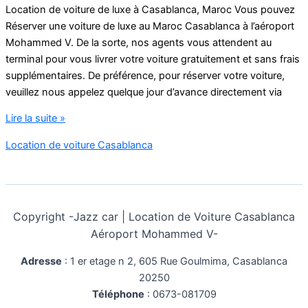
Location de voiture de luxe à Casablanca, Maroc Vous pouvez
Réserver une voiture de luxe au Maroc Casablanca à l’aéroport
Mohammed V. De la sorte, nos agents vous attendent au
terminal pour vous livrer votre voiture gratuitement et sans frais
supplémentaires. De préférence, pour réserver votre voiture,
veuillez nous appelez quelque jour d’avance directement via
Réserver
Lire la suite »
une
Location de voiture Casablanca
voiture
de
luxe
au
Copyright -
Jazz car | Location de Voiture Casablanca
Maroc
Aéroport Mohammed V-
Adresse
:
1 er etage n 2, 605 Rue Goulmima, Casablanca
20250
Téléphone
:
0673-081709