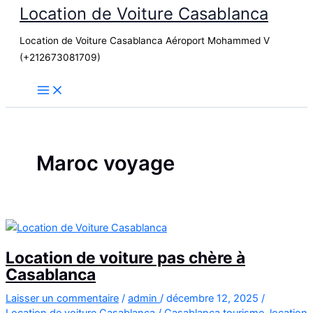
Location de Voiture Casablanca
Aller
au
Location de Voiture Casablanca Aéroport Mohammed V
contenu
(+212673081709)
Maroc voyage
Location de voiture pas chère à
Casablanca
Laisser un commentaire
/
admin
/
décembre 12, 2025
/
Location de voiture Casablanca
/
Casablanca tourisme
,
location