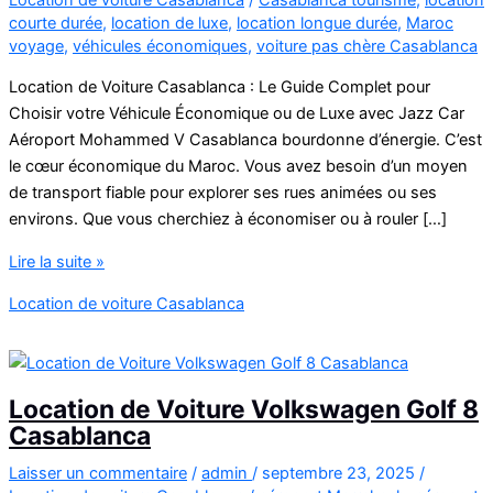
courte durée
,
location de luxe
,
location longue durée
,
Maroc
voyage
,
véhicules économiques
,
voiture pas chère Casablanca
Location de Voiture Casablanca : Le Guide Complet pour
Choisir votre Véhicule Économique ou de Luxe avec Jazz Car
Aéroport Mohammed V Casablanca bourdonne d’énergie. C’est
le cœur économique du Maroc. Vous avez besoin d’un moyen
de transport fiable pour explorer ses rues animées ou ses
environs. Que vous cherchiez à économiser ou à rouler […]
Location
Lire la suite »
de
Location de voiture Casablanca
voiture
pas
chère
à
Location de Voiture Volkswagen Golf 8
Casablanca
Casablanca
Laisser un commentaire
/
admin
/
septembre 23, 2025
/