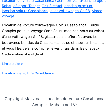
Location de voiture Casablanca
/
aéroport Marrakech
,
aéroport
Rabat
,
aéroport Tanger
,
Golf 8 rental
,
location premium
,
location voiture Casablanca
,
louer Volkswagen Golf 8
,
Maroc
voyage
Location de Voiture Volkswagen Golf 8 Casablanca : Guide
Complet pour un Voyage Sans Souci Imaginez-vous au volant
d’une Volkswagen Golf 8, glissant sans effort à travers les
boulevards bondés de Casablanca. Le soleil tape sur le capot,
et vous filez vers la corniche, le vent frais dans les cheveux.
Cette voiture allie style et
Location
Lire la suite »
de
Location de voiture Casablanca
Voiture
Volkswagen
Golf
8
Copyright -
Jazz car | Location de Voiture Casablanca
Casablanca
Aéroport Mohammed V-