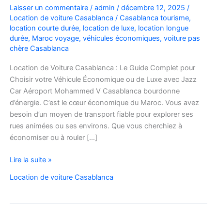
Laisser un commentaire
/
admin
/
décembre 12, 2025
/
Location de voiture Casablanca
/
Casablanca tourisme
,
location courte durée
,
location de luxe
,
location longue
durée
,
Maroc voyage
,
véhicules économiques
,
voiture pas
chère Casablanca
Location de Voiture Casablanca : Le Guide Complet pour
Choisir votre Véhicule Économique ou de Luxe avec Jazz
Car Aéroport Mohammed V Casablanca bourdonne
d’énergie. C’est le cœur économique du Maroc. Vous avez
besoin d’un moyen de transport fiable pour explorer ses
rues animées ou ses environs. Que vous cherchiez à
économiser ou à rouler […]
Location
Lire la suite »
de
Location de voiture Casablanca
voiture
pas
chère