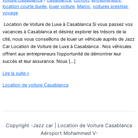
location courte durée
,
louer voiture
,
Maroc
,
voitures prestige
,
voyage
Location de Voiture de Luxe à Casablanca Si vous passez vos
vacances à Casablanca et désirez explorer les trésors de la
cité, nous vous conseillons de louer un véhicule auprès de Jazz
Car Location de Voiture de Luxe à Casablanca . Nos véhicules
offrent aux entrepreneurs l’opportunité de démontrer leur
succès et leur assurance. Nous […]
Location
Lire la suite »
de
Location de voiture Casablanca
Voiture
de
Luxe
à
Casablanca
Copyright -
Jazz car | Location de Voiture Casablanca
Aéroport Mohammed V-