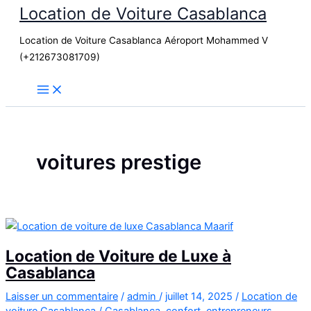
Location de Voiture Casablanca
Aller
au
Location de Voiture Casablanca Aéroport Mohammed V
contenu
(+212673081709)
voitures prestige
Location de Voiture de Luxe à
Casablanca
Laisser un commentaire
/
admin
/
juillet 14, 2025
/
Location de
voiture Casablanca
/
Casablanca
,
confort
,
entrepreneurs
,