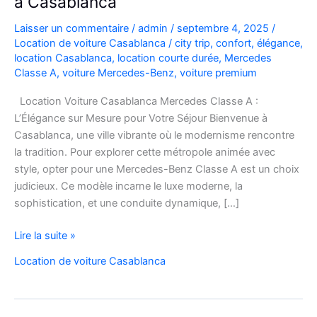
à Casablanca
Laisser un commentaire
/
admin
/
septembre 4, 2025
/
Location de voiture Casablanca
/
city trip
,
confort
,
élégance
,
location Casablanca
,
location courte durée
,
Mercedes
Classe A
,
voiture Mercedes-Benz
,
voiture premium
Location Voiture Casablanca Mercedes Classe A :
L’Élégance sur Mesure pour Votre Séjour Bienvenue à
Casablanca, une ville vibrante où le modernisme rencontre
la tradition. Pour explorer cette métropole animée avec
style, opter pour une Mercedes-Benz Classe A est un choix
judicieux. Ce modèle incarne le luxe moderne, la
sophistication, et une conduite dynamique, […]
Location
Lire la suite »
de
Location de voiture Casablanca
voitures
Mercedes-
Benz