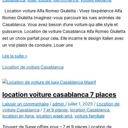
Casablanca
,
louer voiture
,
performance
,
voiture élégante
Location voiture Alfa Romeo Giulietta : Vivez l’expérience Alfa
Romeo Giulietta Imaginez-vous parcourir les rues animées de
Casablanca. Vous avez besoin d’une voiture qui allie style et
puissance. Location de voiture Casablanca Alfa Romeo Giulietta
est un choix parfait pour cela. Elle incarne le design italien avec
un vrai plaisir de conduire. Louer une
Location
Lire la suite »
voiture
Location de voiture Casablanca
Alfa
Romeo
Giulietta
location voiture casablanca 7 places
Laisser un commentaire
/
admin
/
juillet 1, 2025
/
Location de
voiture Casablanca
/
7 et 9 places
,
location Casablanca
,
location en ligne
,
location week-end
,
voiture familiale
Trouvez de Super offres pour – 7 et 9 places Location de