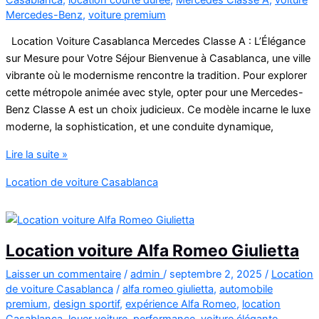
Mercedes-Benz
,
voiture premium
Location Voiture Casablanca Mercedes Classe A : L’Élégance
sur Mesure pour Votre Séjour Bienvenue à Casablanca, une ville
vibrante où le modernisme rencontre la tradition. Pour explorer
cette métropole animée avec style, opter pour une Mercedes-
Benz Classe A est un choix judicieux. Ce modèle incarne le luxe
moderne, la sophistication, et une conduite dynamique,
Location
Lire la suite »
de
Location de voiture Casablanca
voitures
Mercedes-
Benz
à
Location voiture Alfa Romeo Giulietta
Casablanca
Laisser un commentaire
/
admin
/
septembre 2, 2025
/
Location
de voiture Casablanca
/
alfa romeo giulietta
,
automobile
premium
,
design sportif
,
expérience Alfa Romeo
,
location