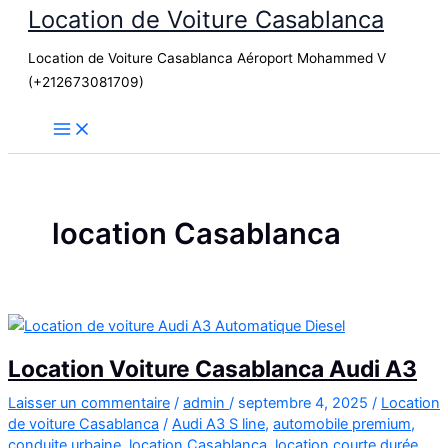
Location de Voiture Casablanca
Aller
au
Location de Voiture Casablanca Aéroport Mohammed V
contenu
(+212673081709)
location Casablanca
Location Voiture Casablanca Audi A3
Laisser un commentaire
/
admin
/
septembre 4, 2025
/
Location
de voiture Casablanca
/
Audi A3 S line
,
automobile premium
,
conduite urbaine
,
location Casablanca
,
location courte durée
,