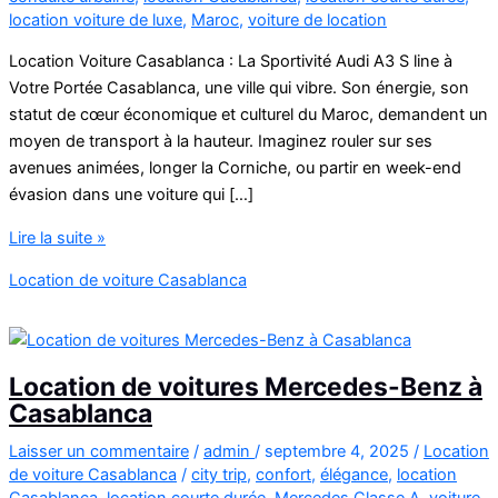
location voiture de luxe
,
Maroc
,
voiture de location
Location Voiture Casablanca : La Sportivité Audi A3 S line à
Votre Portée Casablanca, une ville qui vibre. Son énergie, son
statut de cœur économique et culturel du Maroc, demandent un
moyen de transport à la hauteur. Imaginez rouler sur ses
avenues animées, longer la Corniche, ou partir en week-end
évasion dans une voiture qui […]
Location
Lire la suite »
Voiture
Location de voiture Casablanca
Casablanca
Audi
A3
Location de voitures Mercedes-Benz à
Casablanca
Laisser un commentaire
/
admin
/
septembre 4, 2025
/
Location
de voiture Casablanca
/
city trip
,
confort
,
élégance
,
location
Casablanca
,
location courte durée
,
Mercedes Classe A
,
voiture