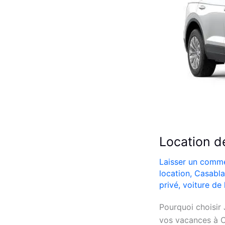
Location d
Laisser un comme
location
,
Casabl
privé
,
voiture de 
Pourquoi choisir
vos vacances à Ca