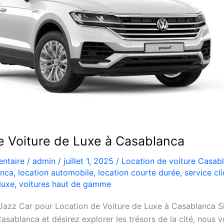
e Voiture de Luxe à Casablanca
ntaire
/
admin
/
juillet 1, 2025
/
Location de voiture Casab
anca
,
location automobile
,
location courte durée
,
service cli
luxe
,
voitures haut de gamme
 Jazz Car pour Location de Voiture de Luxe à Casablanca S
sablanca et désirez explorer les trésors de la cité, nous v