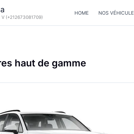
ca
HOME
NOS VÉHICUL
d V (+212673081709)
ures haut de gamme