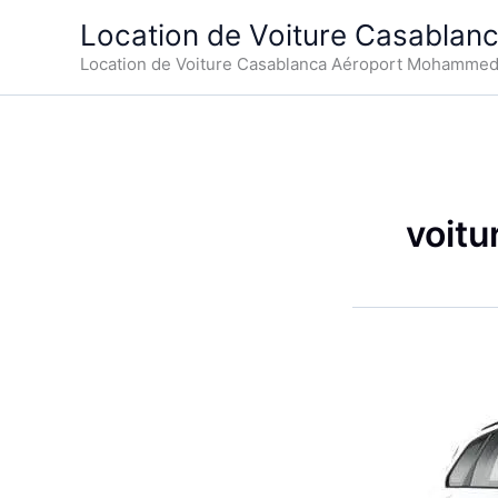
Aller
Location de Voiture Casablan
au
Location de Voiture Casablanca Aéroport Mohamme
contenu
voit