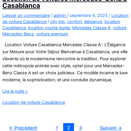
Casablanca
Laisser un commentaire
/
admin
/
septembre 4, 2025
/
Location
de voiture Casablanca
/
city trip
,
confort
,
élégance
,
location
Casablanca
,
location courte durée
,
Mercedes Classe A
,
voiture
Mercedes-Benz
,
voiture premium
Location Voiture Casablanca Mercedes Classe A : L’Élégance
sur Mesure pour Votre Séjour Bienvenue à Casablanca, une ville
vibrante où le modernisme rencontre la tradition. Pour explorer
cette métropole animée avec style, opter pour une Mercedes-
Benz Classe A est un choix judicieux. Ce modèle incarne le luxe
moderne, la sophistication, et une conduite dynamique,
Location
Lire la suite »
de
Location de voiture Casablanca
voitures
Mercedes-
Benz
à
←
Précédent
1
2
3
Suivant
→