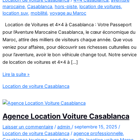
marocaine
,
Casablanca
,
hors-piste
,
location de voitures
,
location suv
,
mobilité
,
voyage au Maroc
Location de Voitures et 4×4 à Casablanca : Votre Passeport
pour l’Aventure Marocaine Casablanca, le cœur économique du
Maroc, attire des milliers de visiteurs chaque année. Que vous
veniez pour affaires, pour découvrir ses richesses culturelles ou
pour l’aventure, avoir le bon véhicule change tout. Notre service
de location de voitures et 4×4 à […]
Location
Lire la suite »
de
Location de voiture Casablanca
Voitures
et
4×4
à
Agence Location Voiture Casablanca
Casablanca
Laisser un commentaire
/
admin
/
septembre 15, 2025
/
Location de voiture Casablanca
/
agence professionnelle
,
Casablanca tourisme
,
conduite en ville
,
location voiture Maroc
,