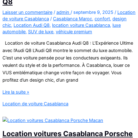
Q8
Laisser un commentaire
/
admin
/
septembre 9, 2025
/
Location
de voiture Casablanca
/
Casablanca Maroc
,
confort
,
design
chic
,
Location Audi Q8
,
location voiture Casablanca
,
luxe
automobile
,
SUV de luxe
,
véhicule premium
Location de voiture Casablanca Audi Q8 : L’Expérience Ultime
avec l’Audi Q8 L’Audi Q8 montre le sommet du luxe automobile.
C’est une voiture pensée pour les conducteurs exigeants. Ils
veulent du style et de la performance. À Casablanca, louer ce
VUS emblématique change votre façon de voyager. Vous
profitez d’un design chic, d’un grand
Location
Lire la suite »
de
Location de voiture Casablanca
voiture
Casablanca
Audi
Q8
Location voitures Casablanca Porsche