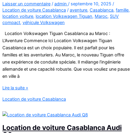
Laisser un commentaire
/
admin
/
septembre 10, 2025
/
Location de voiture Casablanca
/
aventure
,
Casablanca
,
famille
,
location voiture
,
location Volkswagen Tiguan
,
Maroc
,
SUV
compact
,
véhicule Volkswagen
Location Volkswagen Tiguan Casablanca au Maroc :
L’Aventure Commence Ici Location Volkswagen Tiguan
Casablanca est un choix populaire. Il est parfait pour les
familles et les aventuriers. Au Maroc, le nouveau Tiguan offre
une expérience de conduite spéciale. Il mélange l’ingénierie
allemande et une capacité robuste. Que vous vouliez une pause
en ville à
Location
Lire la suite »
Volkswagen
Location de voiture Casablanca
Tiguan
Casablanca
Location de voiture Casablanca Audi