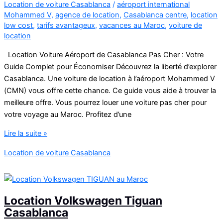
Location de voiture Casablanca
/
aéroport international
Mohammed V
,
agence de location
,
Casablanca centre
,
location
low cost
,
tarifs avantageux
,
vacances au Maroc
,
voiture de
location
Location Voiture Aéroport de Casablanca Pas Cher : Votre
Guide Complet pour Économiser Découvrez la liberté d’explorer
Casablanca. Une voiture de location à l’aéroport Mohammed V
(CMN) vous offre cette chance. Ce guide vous aide à trouver la
meilleure offre. Vous pourrez louer une voiture pas cher pour
votre voyage au Maroc. Profitez d’une
Location
Lire la suite »
de
Location de voiture Casablanca
voiture
pas
cher
à
Location Volkswagen Tiguan
Casablanca
Casablanca