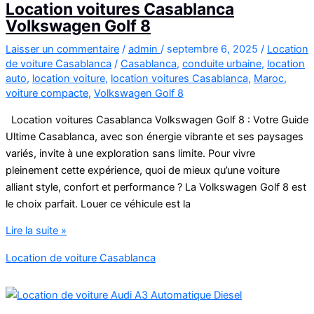
Location voitures Casablanca
Volkswagen Golf 8
Laisser un commentaire
/
admin
/
septembre 6, 2025
/
Location
de voiture Casablanca
/
Casablanca
,
conduite urbaine
,
location
auto
,
location voiture
,
location voitures Casablanca
,
Maroc
,
voiture compacte
,
Volkswagen Golf 8
Location voitures Casablanca Volkswagen Golf 8 : Votre Guide
Ultime Casablanca, avec son énergie vibrante et ses paysages
variés, invite à une exploration sans limite. Pour vivre
pleinement cette expérience, quoi de mieux qu’une voiture
alliant style, confort et performance ? La Volkswagen Golf 8 est
le choix parfait. Louer ce véhicule est la
Location
Lire la suite »
voitures
Location de voiture Casablanca
Casablanca
Volkswagen
Golf