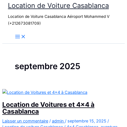
Location de Voiture Casablanca
Aller
au
Location de Voiture Casablanca Aéroport Mohammed V
contenu
(+212673081709)
septembre 2025
Location de Voitures et 4×4 à
Casablanca
Laisser un commentaire
/
admin
/
septembre 15, 2025
/
Location de voiture Casablanca
/
4x4 Casablanca
,
aventure