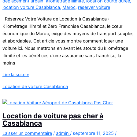
déplacement urbain
,
kilométrage illimité
,
location courte durée
,
location voiture Casablanca
,
Maroc
,
réserver voiture
Réservez Votre Voiture de Location à Casablanca :
Kilométrage Illimité et Zéro Franchise Casablanca, le cœur
économique du Maroc, exige des moyens de transport souples
et abordables. Cet article vous montre comment louer une
voiture ici. Nous mettrons en avant les atouts du kilométrage
illimité et les bénéfices d’une assurance sans franchise, la
moins
Réservez
Lire la suite »
Votre
Location de voiture Casablanca
Voiture
de
Location
Location de voiture pas cher à
Casablanca
Laisser un commentaire
/
admin
/
septembre 11, 2025
/