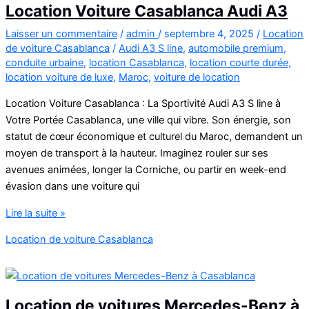
8
Location Voiture Casablanca Audi A3
Laisser un commentaire
/
admin
/
septembre 4, 2025
/
Location
de voiture Casablanca
/
Audi A3 S line
,
automobile premium
,
conduite urbaine
,
location Casablanca
,
location courte durée
,
location voiture de luxe
,
Maroc
,
voiture de location
Location Voiture Casablanca : La Sportivité Audi A3 S line à
Votre Portée Casablanca, une ville qui vibre. Son énergie, son
statut de cœur économique et culturel du Maroc, demandent un
moyen de transport à la hauteur. Imaginez rouler sur ses
avenues animées, longer la Corniche, ou partir en week-end
évasion dans une voiture qui
Location
Lire la suite »
Voiture
Location de voiture Casablanca
Casablanca
Audi
A3
Location de voitures Mercedes-Benz à