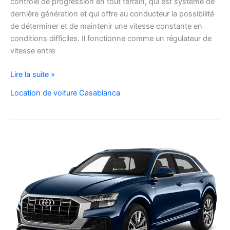
contrôle de progression en tout terrain, qui est système de
dernière génération et qui offre au conducteur la possibilité
de déterminer et de maintenir une vitesse constante en
conditions difficiles. Il fonctionne comme un régulateur de
vitesse entre
Location
Lire la suite »
de
Location de voiture Casablanca
voiture
Hyundai
Tucson
Automatique
Diesel