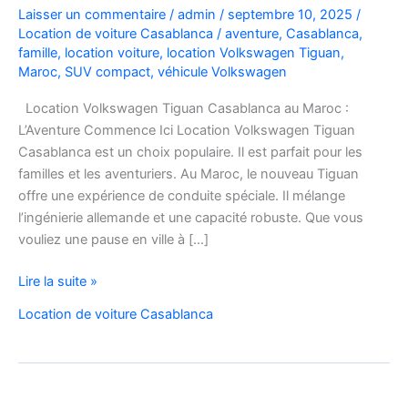
Laisser un commentaire
/
admin
/
septembre 10, 2025
/
Location de voiture Casablanca
/
aventure
,
Casablanca
,
famille
,
location voiture
,
location Volkswagen Tiguan
,
Maroc
,
SUV compact
,
véhicule Volkswagen
Location Volkswagen Tiguan Casablanca au Maroc :
L’Aventure Commence Ici Location Volkswagen Tiguan
Casablanca est un choix populaire. Il est parfait pour les
familles et les aventuriers. Au Maroc, le nouveau Tiguan
offre une expérience de conduite spéciale. Il mélange
l’ingénierie allemande et une capacité robuste. Que vous
vouliez une pause en ville à […]
Location
Lire la suite »
Volkswagen
Location de voiture Casablanca
Tiguan
Casablanca