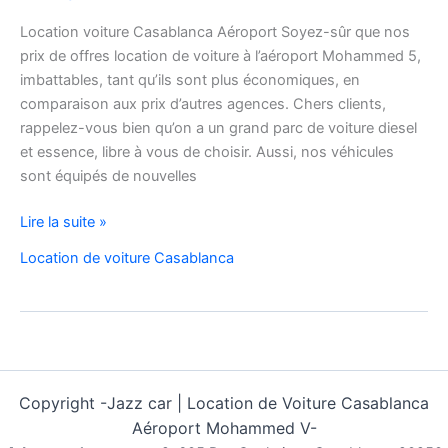
Location voiture Casablanca Aéroport Soyez-sûr que nos
prix de offres location de voiture à l’aéroport Mohammed 5,
imbattables, tant qu’ils sont plus économiques, en
comparaison aux prix d’autres agences. Chers clients,
rappelez-vous bien qu’on a un grand parc de voiture diesel
et essence, libre à vous de choisir. Aussi, nos véhicules
sont équipés de nouvelles
offres
Lire la suite »
location
Location de voiture Casablanca
de
voiture
à
l’aéroport
Mohammed
5
Copyright -
Jazz car | Location de Voiture Casablanca
Aéroport Mohammed V-