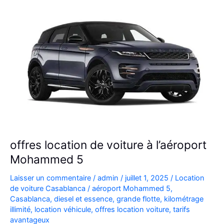
à
Casablanca
offres location de voiture à l’aéroport
Mohammed 5
Laisser un commentaire
/
admin
/
juillet 1, 2025
/
Location
de voiture Casablanca
/
aéroport Mohammed 5
,
Casablanca
,
diesel et essence
,
grande flotte
,
kilométrage
illimité
,
location véhicule
,
offres location voiture
,
tarifs
avantageux