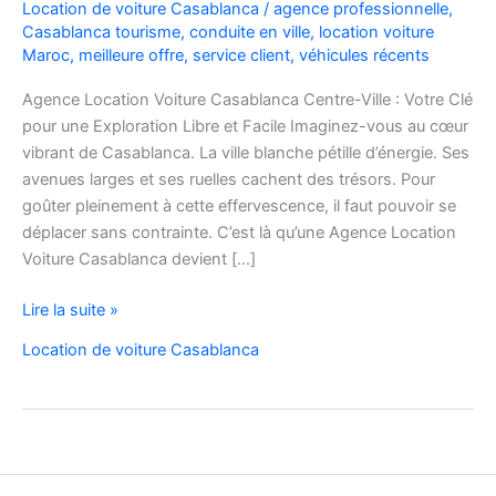
Location de voiture Casablanca
/
agence professionnelle
,
Casablanca tourisme
,
conduite en ville
,
location voiture
Maroc
,
meilleure offre
,
service client
,
véhicules récents
Agence Location Voiture Casablanca Centre-Ville : Votre Clé
pour une Exploration Libre et Facile Imaginez-vous au cœur
vibrant de Casablanca. La ville blanche pétille d’énergie. Ses
avenues larges et ses ruelles cachent des trésors. Pour
goûter pleinement à cette effervescence, il faut pouvoir se
déplacer sans contrainte. C’est là qu’une Agence Location
Voiture Casablanca devient […]
Agence
Lire la suite »
Location
Location de voiture Casablanca
Voiture
Casablanca