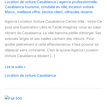
Location de voiture Casablanca
/
agence professionnelle
,
Casablanca tourisme
,
conduite en ville
,
location voiture
Maroc
,
meilleure offre
,
service client
,
véhicules récents
Agence Location Voiture Casablanca Centre-Ville : Votre Clé
pour une Exploration Libre et Facile Imaginez-vous au cœur
vibrant de Casablanca. La ville blanche pétille d’énergie. Ses
avenues larges et ses ruelles cachent des trésors. Pour
goûter pleinement à cette effervescence, il faut pouvoir se
déplacer sans contrainte. C’est là qu’une Agence Location
Voiture Casablanca devient […]
Agence
Lire la suite »
Location
Location de voiture Casablanca
Voiture
Casablanca