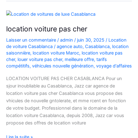
bas
location voiture pas cher
Laisser un commentaire
/
admin
/
juin 30, 2025
/
Location
de voiture Casablanca
/
agence auto
,
Casablanca
,
location
saisonnière
,
location voiture Maroc
,
location voiture pas
cher
,
louer voiture pas cher
,
meilleure offre
,
tarifs
compétitifs
,
véhicules nouvelle génération
,
voyage d'affaires
LOCATION VOITURE PAS CHER CASABLANCA Pour un
sjour inoubliable au Casablanca, Jazz car agence de
location voiture pas cher Casablanca vous propose des
vhicules de nouvelle gntolerate, et mme rcent en fonction
de votre budget. Professionnel dans le domaine de la
location voiture Casablanca, depuis 2008, Jazz car vous
propose des offres de location voiture
location
Lire la suite »