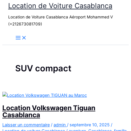
Location de Voiture Casablanca
Aller
au
Location de Voiture Casablanca Aéroport Mohammed V
contenu
(+212673081709)
SUV compact
Location Volkswagen Tiguan
Casablanca
Laisser un commentaire
/
admin
/
septembre 10, 2025
/
Location de voiture Casablanca
/
aventure
,
Casablanca
,
famille
,