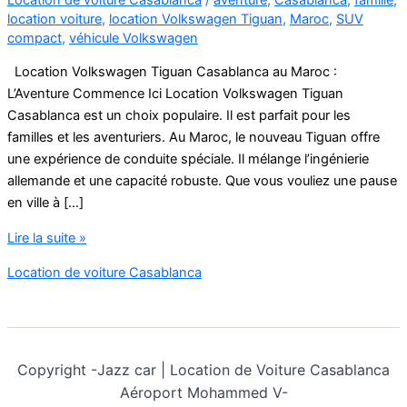
location voiture
,
location Volkswagen Tiguan
,
Maroc
,
SUV
compact
,
véhicule Volkswagen
Location Volkswagen Tiguan Casablanca au Maroc :
L’Aventure Commence Ici Location Volkswagen Tiguan
Casablanca est un choix populaire. Il est parfait pour les
familles et les aventuriers. Au Maroc, le nouveau Tiguan offre
une expérience de conduite spéciale. Il mélange l’ingénierie
allemande et une capacité robuste. Que vous vouliez une pause
en ville à […]
Location
Lire la suite »
Volkswagen
Location de voiture Casablanca
Tiguan
Casablanca
Copyright -
Jazz car | Location de Voiture Casablanca
Aéroport Mohammed V-